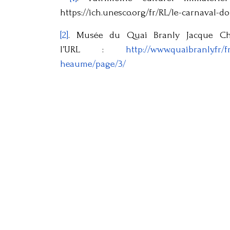
https://ich.unesco.org/fr/RL/le-carnaval-d
[2]
. Musée du Quai Branly Jacque Chi
l’URL :
http://www.quaibranly.fr
heaume/page/3/