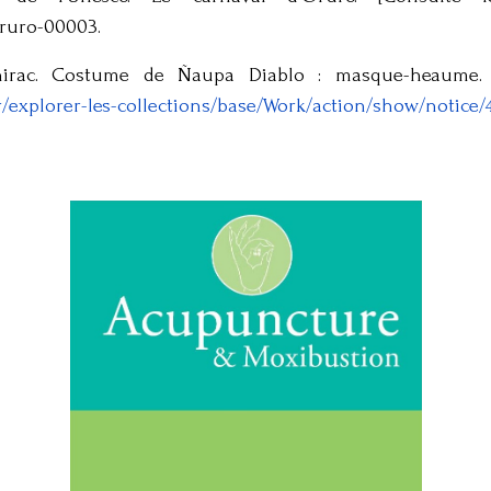
oruro-00003.
rac. Costume de Ñaupa Diablo : masque-heaume. [C
/fr/explorer-les-collections/base/Work/action/show/noti