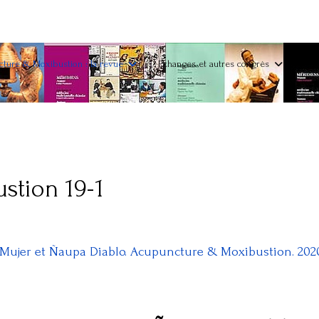
ture & Moxibustion : la revue
Echanges et autres congrès
stion 19-1
ujer et Ñaupa Diablo. Acupuncture & Moxibustion. 2020;1