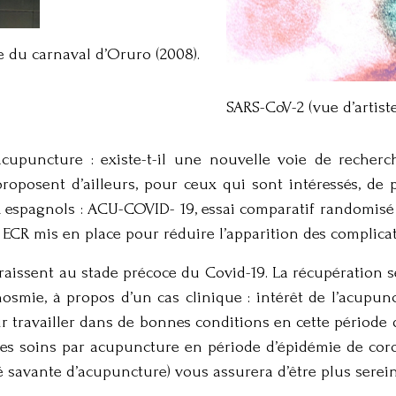
 du carnaval d’Oruro (2008).
SARS-CoV-2 (vue d’artist
cupuncture : existe-t-il une nouvelle voie de recherc
proposent d’ailleurs, pour ceux qui sont intéressés, de 
x espagnols : ACU-COVID- 19, essai comparatif randomisé 
ECR mis en place pour réduire l’apparition des complica
raissent au stade précoce du Covid-19. La récupération s
 Anosmie, à propos d’un cas clinique : intérêt de l’acupu
our travailler dans de bonnes conditions en cette période
 des soins par acupuncture en période d’épidémie de cor
 savante d’acupuncture) vous assurera d’être plus serein 