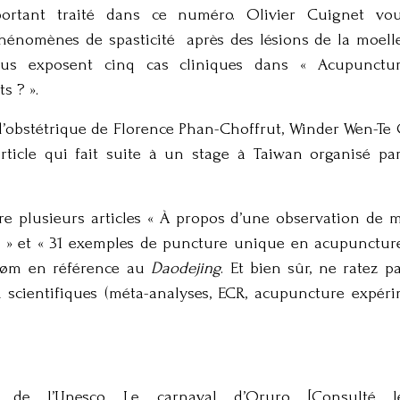
ortant traité dans ce numéro. Olivier Cuignet vous
hénomènes de spasticité après des lésions de la moelle 
ous exposent cinq cas cliniques dans « Acupunctu
s ? ».
le d’obstétrique de Florence Phan-Choffrut, Winder Wen
rticle qui fait suite à un stage à Taiwan organisé par
re plusieurs articles « À propos d’une observation de 
 » et « 31 exemples de puncture unique en acupuncture »
røm en référence au
Daodejing
. Et bien sûr, ne ratez 
 scientifiques (méta-analyses, ECR, acupuncture expéri
l de l’Unesco. Le carnaval d’Oruro. [Consulté l