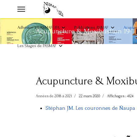
Adhésion à L'ASMAF-EFA
Publications ASMAF
Acupunc
Acupuncture & Moxibustion 19-1
Les Stages de l'ASMAF
Acupuncture & Moxibu
Années de 2018 à 2021
22 mars 2020
Affichages : 4124
Stéphan JM. Les couronnes de Ñaupa M