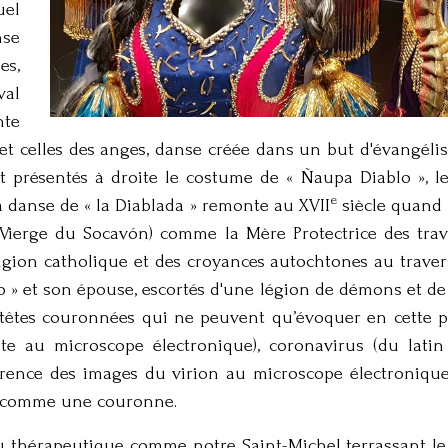
uel
se
es,
val
te
 et celles des anges, danse créée dans un but d'évangélis
t présentés à droite le costume de « Ñaupa Diablo », le
e
 danse de « la Diablada » remonte au XVII
siècle quand l
(Vierge du Socavón) comme la Mère Protectrice des trava
igion catholique et des croyances autochtones au trave
 » et son épouse, escortés d'une légion de démons et de 
 têtes couronnées qui ne peuvent qu’évoquer en cette 
te au microscope électronique), coronavirus (du latin 
rence des images du virion au microscope électronique
e comme une couronne.
thérapeutique comme notre Saint-Michel terrassant l