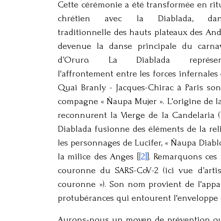
Cette cérémonie a été transformée en rit
chrétien avec la Diablada, dan
traditionnelle des hauts plateaux des And
devenue la danse principale du carna
d’Oruro. La Diablada représen
l'affrontement entre les forces infernales
Quai Branly - Jacques-Chirac à Paris son
compagne « Ñaupa Mujer ». L'origine de la
reconnurent la Vierge de la Candelaria 
Diablada fusionne des éléments de la rel
les personnages de Lucifer, « Ñaupa Diablo
la milice des Anges [
[2]
]. Remarquons ces
couronne du SARS-CoV-2 (ici vue d’artis
couronne »). Son nom provient de l'appa
protubérances qui entourent l'envelopp
Aurons-nous un moyen de prévention ou 