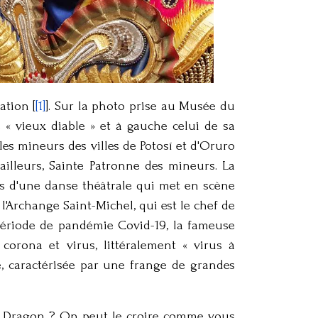
ation [
[1]
]. Sur la photo prise au Musée du
 « vieux diable » et à gauche celui de sa
es mineurs des villes de Potosí et d'Oruro
illeurs, Sainte Patronne des mineurs. La
rs d'une danse théâtrale qui met en scène
l'Archange Saint-Michel, qui est le chef de
période de pandémie Covid-19, la fameuse
corona et virus, littéralement « virus à
, caractérisée par une frange de grandes
e Dragon ? On peut le croire comme vous