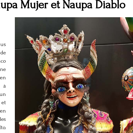
upa Mujer et Ñaupa Diablo
lus
de
sco
ine
ien
é à
 un
et
 en
les
to.