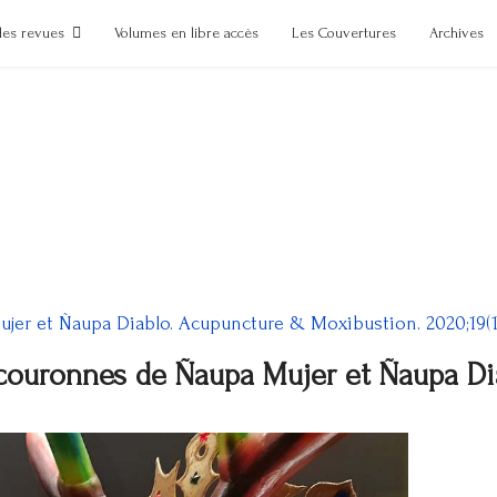
des revues
Volumes en libre accès
Les Couvertures
Archives
er et Ñaupa Diablo. Acupuncture & Moxibustion. 2020;19(1):
couronnes de Ñaupa Mujer et Ñaupa Di