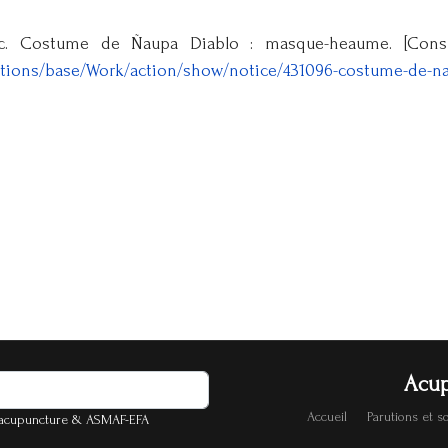
. Costume de Ñaupa Diablo : masque-heaume. [Consult
ollections/base/Work/action/show/notice/431096-costume-de
Acup
Accueil
Parutions et 
d'acupuncture & ASMAF-EFA