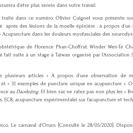
urera d’être plus serein dans votre travail.
 traité dans ce numéro. Olivier Cuignet vous présente son t
après des lésions de la moelle épinière : à propos d’un ca
« Acupuncture dans les douleurs myofasciales des neurodystr
e d’obstétrique de Florence Phan-Choffrut, Winder Wen-T
qui fait suite à un stage à Taiwan organisé par l’Associati
re plusieurs articles « À propos d’une observation de 
et « 31 exemples de puncture unique en acupuncture ». On n
ence au
Daodejing
. Et bien sûr, ne ratez pas non plus les « 
s, ECR, acupuncture expérimentale) sur l’acupuncture et tec
sco. Le carnaval d’Oruro. [Consulté le 28/05/2020]. Disponib