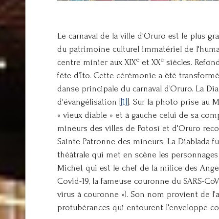
Le carnaval de la ville d'Oruro est le plus g
du patrimoine culturel immatériel de l'hum
e
e
centre minier aux XIX
et XX
siècles. Refond
fête d’Ito. Cette cérémonie a été transformé
danse principale du carnaval d’Oruro. La Dia
d'évangélisation [
[1]
]. Sur la photo prise au 
« vieux diable » et à gauche celui de sa com
mineurs des villes de Potosí et d'Oruro rec
Sainte Patronne des mineurs. La Diablada f
théâtrale qui met en scène les personnages 
Michel, qui est le chef de la milice des Ange
Covid-19, la fameuse couronne du SARS-CoV-2 
virus à couronne »). Son nom provient de l
protubérances qui entourent l'enveloppe 