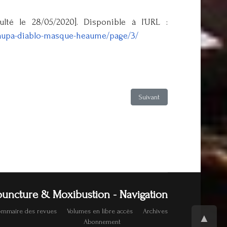
é le 28/05/2020]. Disponible à l’URL :
-naupa-diablo-masque-heaume/page/3/
Article suivant : Couverture 18
Suivant
uncture & Moxibustion - Navigation
sommaire des revues
Volumes en libre accès
Archives
▲
Abonnement