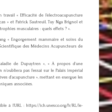
ravail « Efficacité de l’électroacupuncture
s » et Patrick Sautreuil, Tuy Nga Brignol et
ophies musculaires : quels effets ? ».
e Chang « Engorgement mammaire et soins du
on Scientifique des Médecins Acupuncteurs de
maladie de Dupuytren », « À propos d’une
’oubliera pas l’essai sur le Palais impérial
Brèves d’acupuncture », mettant en exergue les
hniques associées.
le à l’URL : https://ich.unesco.org/fr/RL/le-