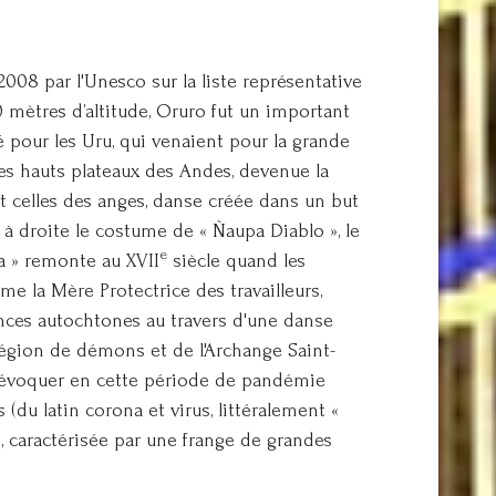
 2008 par l'Unesco sur la liste représentative
mètres d’altitude, Oruro fut un important
ré pour les Uru, qui venaient pour la grande
des hauts plateaux des Andes, devenue la
et celles des anges, danse créée dans un but
 à droite le costume de « Ñaupa Diablo », le
e
da » remonte au XVII
siècle quand les
e la Mère Protectrice des travailleurs,
ances autochtones au travers d'une danse
légion de démons et de l'Archange Saint-
’évoquer en cette période de pandémie
(du latin corona et virus, littéralement «
 caractérisée par une frange de grandes