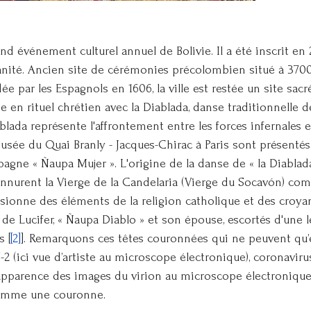
rand événement culturel annuel de Bolivie. Il a été inscrit en
anité. Ancien site de cérémonies précolombien situé à 3700 
ée par les Espagnols en 1606, la ville est restée un site sac
e en rituel chrétien avec la Diablada, danse traditionnelle 
blada représente l'affrontement entre les forces infernales 
Musée du Quai Branly - Jacques-Chirac à Paris sont présentés
pagne « Ñaupa Mujer ». L'origine de la danse de « la Diabla
onnurent la Vierge de la Candelaria (Vierge du Socavón) comm
usionne des éléments de la religion catholique et des croy
de Lucifer, « Ñaupa Diablo » et son épouse, escortés d'une 
s [
[2]
]. Remarquons ces têtes couronnées qui ne peuvent qu
(ici vue d’artiste au microscope électronique), coronavirus 
'apparence des images du virion au microscope électronique,
comme une couronne.