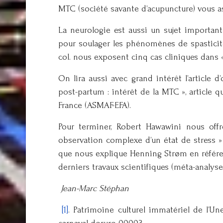
MTC (société savante d’acupuncture) vous ass
La neurologie est aussi un sujet important
pour soulager les phénomènes de spasticité 
col. nous exposent cinq cas cliniques dans 
On lira aussi avec grand intérêt l’articl
post-partum : intérêt de la MTC », article 
France (ASMAF-EFA).
Pour terminer, Robert Hawawini nous off
observation complexe d’un état de stress » 
que nous explique Henning Strøm en référ
derniers travaux scientifiques (méta-analyse
Jean-Marc Stéphan
[1]
. Patrimoine culturel immatériel de l’Une