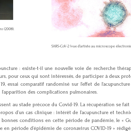
o (2008).
SARS-CoV-2 (vue d’artiste au microscope électroni
uncture : existe-t-il une nouvelle voie de recherche thérap
eurs, pour ceux qui sont intéressés, de participer à deux pro
9, essai comparatif randomisé sur l’effet de l’acupunctur
l’apparition des complications pulmonaires.
ssent au stade précoce du Covid-19. La récupération se fai
 propos d’un cas clinique : intérêt de l’acupuncture et techn
 de bonnes conditions en cette période de pandémie, le « Gu
re en période d’épidémie de coronavirus COVID-19 » rédigé 