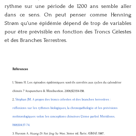
rythme sur une période de 1200 ans semble aller
dans ce sens. On peut penser comme Henning
Strøm qu’une épidémie dépend de trop de variables
pour être prévisible en fonction des Troncs Célestes
et des Branches Terrestres.
Références
1. Strøm H. Les épisodes épidémiques sont-ils corrélés aux cycles du calendrier
chinois ? Acupuncture & Moxibustion. 2006,5(2):154-158.
2.
Stéphan JM. A propos des troncs célestes et des branches terrestres :
réflexions sur les rythmes biologiques, la chronopathologie et les prévisions
météorologiques selon les conceptions chinoises (2ème partie). Méridiens.
1995;104:37-74.
3. Husson A.
Huang Di Nei Jing Su Wen
. 3ème éd. Paris: ASMAF; 1987.