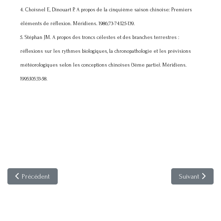
4. Choisnel E, Dinouart P. A propos de la cinquième saison chinoise: Premiers
éléments de réflexion. Méridiens. 1986;73-74:125-139.
5. Stéphan JM. A propos des troncs célestes et des branches terrestres :
réflexions sur les rythmes biologiques, la chronopathologie et les prévisions
météorologiques selon les conceptions chinoises (3ème partie). Méridiens.
1995;105:33-58.
Article précédent : Réflexions sur les rythmes biologiques, la chronopatho
Article suivan
Précédent
Suivant