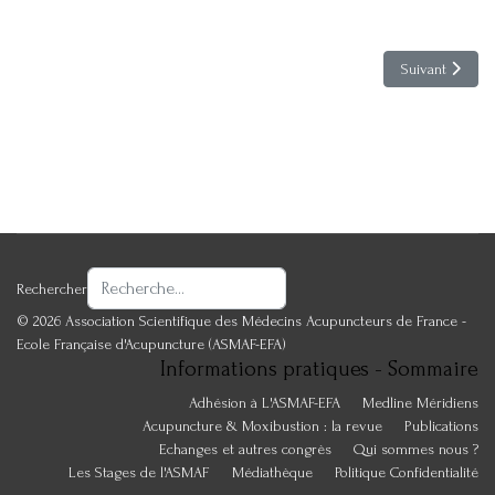
Article suivant
Suivant
Rechercher
© 2026 Association Scientifique des Médecins Acupuncteurs de France -
Ecole Française d'Acupuncture (ASMAF-EFA)
Informations pratiques - Sommaire
Adhésion à L'ASMAF-EFA
Medline Méridiens
Acupuncture & Moxibustion : la revue
Publications
Echanges et autres congrès
Qui sommes nous ?
Les Stages de l'ASMAF
Médiathèque
Politique Confidentialité