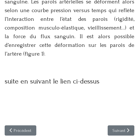
sanguine. Les parois artérielles se déforment alors
selon une courbe pression versus temps qui reflète
l’interaction entre l’état des parois (rigidité,
composition musculo-élastique, vieillissement…) et
la force du flux sanguin. Il est alors possible
d’enregistrer cette déformation sur les parois de
l’artère (figure 1).
suite en suivant le lien ci-dessus
Article précédent : Les Patients souffrant de cancers et la médecine tradit
Article suivant
Précédent
Suivant