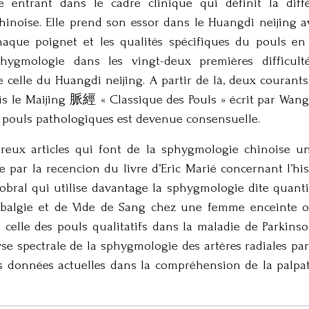
 entrant dans le cadre clinique qui définit la diffé
inoise. Elle prend son essor dans le Huangdi neijing a
haque poignet et les qualités spécifiques du pouls en
phygmologie dans les vingt-deux premières difficul
celle du Huangdi neijing. A partir de là, deux courants 
epuis le Maijing 脈經 « Classique des Pouls » écrit par
uit pouls pathologiques est devenue consensuelle.
reux articles qui font de la sphygmologie chinoise u
 par la recencion du livre d’Eric Marié concernant l’hi
Sobral qui utilise davantage la sphygmologie dite quantit
mbalgie et de Vide de Sang chez une femme enceinte 
r celle des pouls qualitatifs dans la maladie de Parkin
yse spectrale de la sphygmologie des artères radiales pa
es données actuelles dans la compréhension de la palpa