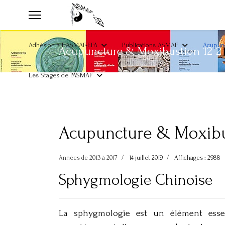
Adhésion à L'ASMAF-EFA
Publications ASMAF
Acupunc
Acupuncture & Moxibustion 12-2
Les Stages de l'ASMAF
Acupuncture & Moxibus
Années de 2013 à 2017
14 juillet 2019
Affichages : 2988
Sphygmologie Chinoise
La sphygmologie est un élément essent