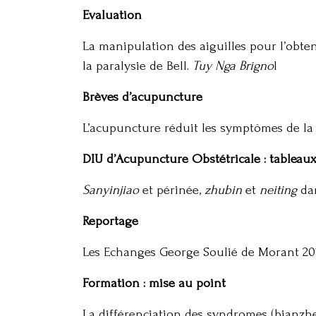
Evaluation
La manipulation des aiguilles pour l’obten
la paralysie de Bell.
Tuy Nga Brigno
l
Brèves d’acupuncture
L’acupuncture réduit les symptômes de la
DIU d’Acupuncture Obstétricale : tableau
Sanyinjiao
et périnée,
zhubin
et
neiting
dan
Reportage
Les Echanges George Soulié de Morant 2013
Formation : mise au point
La différenciation des syndromes (bianzh