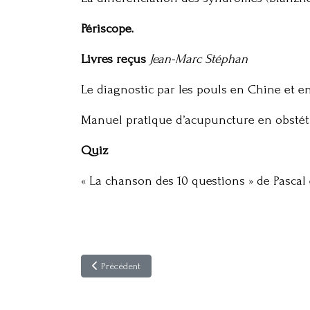
Périscope.
Livres reçus
Jean-Marc Stéphan
Le diagnostic par les pouls en Chine et en
Manuel pratique d’acupuncture en obstét
Quiz
« La chanson des 10 questions » de Pasca
Article précédent : Acupuncture & Moxibustion 12(1)
Précédent