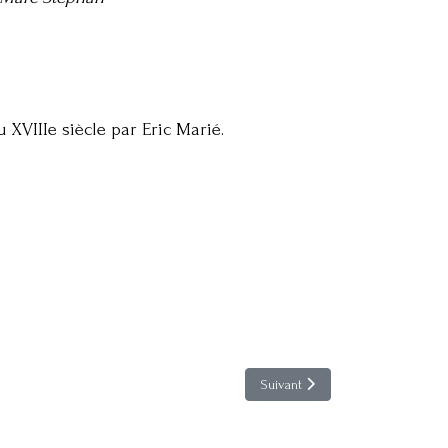
XVIIIe siècle par Eric Marié.
Article suivant : Acupuncture & 
Suivant