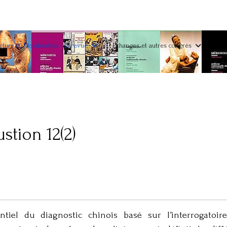
ture & Moxibustion : la revue
Echanges et autres congrès
tion 12(2)
iel du diagnostic chinois basé sur l’interrogatoire,