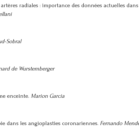
artères radiales : importance des données actuelles dan
llani
ud-Sobral
nard de Wurstemberger
mme enceinte.
Marion Garcia
pie dans les angioplasties coronariennes.
Fernando Mendes