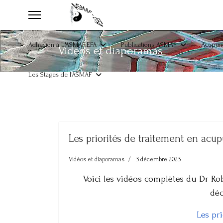
Adhésion à L'ASMAF-EFA
Publications ASMAF
Acupunc
Vidéos et diaporamas
Les Stages de l'ASMAF
Les priorités de traitement en acu
Vidéos et diaporamas
3 décembre 2023
Voici les vidéos complètes du Dr Ro
déc
Les pr