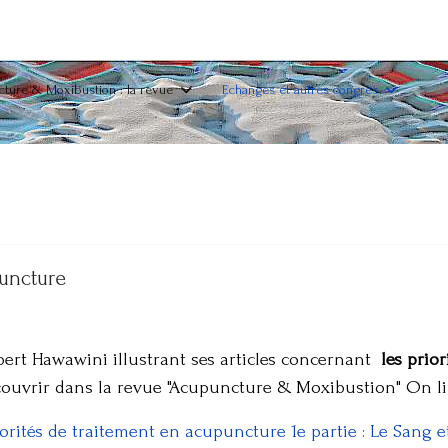
ture & Moxibustion : la revue
Echanges et autres congrès
puncture
bert Hawawini illustrant ses articles concernant
les prio
ouvrir dans la revue "Acupuncture & Moxibustion" On li
iorités de traitement en acupuncture 1e partie : Le Sang e