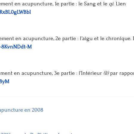
tement en acupuncture, 1e partie : le Sang et le
qi
. Lien
e/RxBL0gLWBbI
tement en acupuncture, 2e partie : l’aigu et le chronique. 
e/-8KvnNDdt-M
tement en acupuncture, 3e partie : l’Intérieur
(li)
par rappor
j8yM
acupuncture en 2008