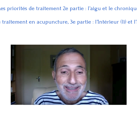
es priorités de traitement 2e partie : l’aigu et le chroniq
 traitement en acupuncture, 3e partie : l’Intérieur (li) et l