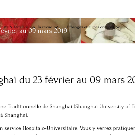
ture & Moxibustion : la revue
Echanges et autres congrès
février au 09 mars 2019
hai du 23 février au 09 mars 2
ine Traditionnelle de Shanghai (Shanghai University of 
 à Shanghai.
’un service Hospitalo-Universitaire. Vous y verrez pratiq