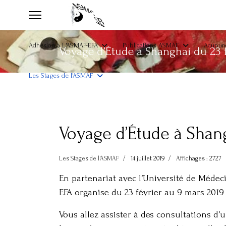
Adhésion à L'ASMAF-EFA
Publications ASMAF
Acupunc
Voyage d’Étude à Shanghai du 23 
Les Stages de l'ASMAF
Voyage d’Étude à Shang
Les Stages de l'ASMAF
14 juillet 2019
Affichages : 2727
En partenariat avec l’Université de Médec
EFA organise du 23 février au 9 mars 2019
Vous allez assister à des consultations d