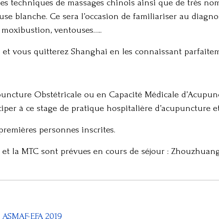
des techniques de massages chinois ainsi que de très n
ouse blanche. Ce sera l’occasion de familiariser au diag
 moxibustion, ventouses…..
s et vous quitterez Shanghai en les connaissant parfaite
uncture Obstétricale ou en Capacité Médicale d’Acupunc
iper à ce stage de pratique hospitalière d’acupuncture e
premières personnes inscrites.
e et la MTC sont prévues en cours de séjour : Zhouzhuang
e ASMAF-EFA 2019