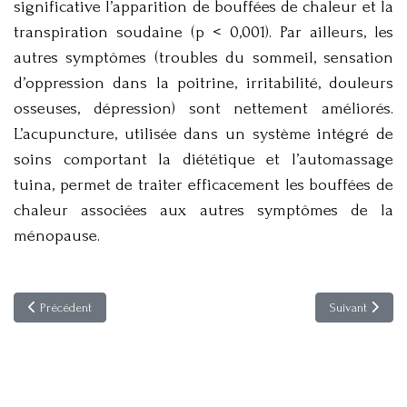
significative l’apparition de bouffées de chaleur et la
transpiration soudaine (p < 0,001). Par ailleurs, les
autres symptômes (troubles du sommeil, sensation
d’oppression dans la poitrine, irritabilité, douleurs
osseuses, dépression) sont nettement améliorés.
L’acupuncture, utilisée dans un système intégré de
soins comportant la diététique et l’automassage
tuina, permet de traiter efficacement les bouffées de
chaleur associées aux autres symptômes de la
ménopause.
Article précédent : Rhabdomyolyse et insuffisance rénale aiguë dans les 
Article suivant
Précédent
Suivant