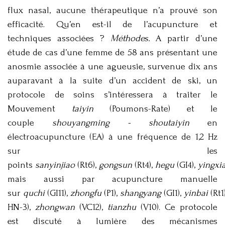
flux nasal, aucune thérapeutique n’a prouvé son
efficacité. Qu’en est-il de l’acupuncture et
techniques associées ?
Méthodes.
A partir d’une
étude de cas d’une femme de 58 ans présentant une
anosmie associée à une agueusie, survenue dix ans
auparavant à la suite d’un accident de ski, un
protocole de soins s’intéressera à traiter le
Mouvement
taiyin
(Poumons-Rate) et le
couple
shouyangming - shoutaiyin
en
électroacupuncture (EA) à une fréquence de 1,2 Hz
sur les
points
sanyinjiao
(Rt6),
gongsun
(Rt4),
hegu
(GI4),
yingxi
mais aussi par acupuncture manuelle
sur
quchi
(GI11),
zhongfu
(P1),
shangyang
(GI1),
yinbai
(Rt1
HN-3),
zhongwan
(VC12),
tianzhu
(V10). Ce protocole
est discuté à lumière des mécanismes