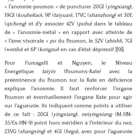
« l’anosmie-poumon » de puncturer 20GI (
yingxiang
),
19GI (
kouheliao
), 9P (
taiyuan
), 17VC (
shanzhong
) et 30E
(
qichong
) et d’y associer 42V (
pohu
) dans le tableau
de « l’anosmie-métal » en rapport avec atteinte de
« l’âme viscérale »
po
du Poumon, le 52V (
zhishi
), 7GI
(
wenliu
) et 6P (
kongzui
) en cas d’état dépressif [[9]].
Pour Fumagalli et Nguyen, le Niveau
Énergétique
taiyin
(Poumons-Rate) avec la
prééminence du Poumon sur la Rate en déficience
explique l’anosmie. Il faut renforcer l’organe
Poumon et éventuellement l’organe Rate pour agir
sur l’agueusie. Ils indiquent comme points à utiliser
de ce fait : 20GI (
yingxiang
),
neiyingxiang
(M-HN-
35/Ex-HN-9) point hors méridien à l’intérieur du nez,
23VG (
shangxing
) et 4GI (
hegu
), avec pour l’agueusie