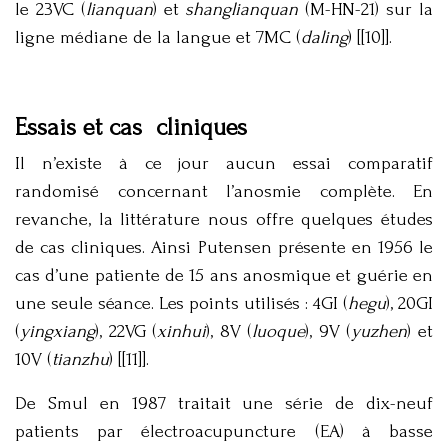
le 23VC (
lianquan
) et
shanglianquan
(M-HN-21) sur la
ligne médiane de la langue et 7MC (
daling
) [[10]].
Essais et cas cliniques
Il n’existe à ce jour aucun essai comparatif
randomisé concernant l’anosmie complète. En
revanche, la littérature nous offre quelques études
de cas cliniques. Ainsi Putensen présente en 1956 le
cas d’une patiente de 15 ans anosmique et guérie en
une seule séance. Les points utilisés : 4GI (
hegu
), 20GI
(
yingxiang
), 22VG (
xinhui
), 8V (
luoque
), 9V (
yuzhen
) et
10V (
tianzhu
) [[11]].
De Smul en 1987 traitait une série de dix-neuf
patients par électroacupuncture (EA) à basse