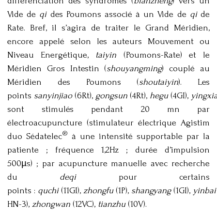
différenciation des syndromes (
bianzheng
) vers un
Vide de
qi
des Poumons associé à un Vide de
qi
de
Rate. Bref, il s’agira de traiter le Grand Méridien,
encore appelé selon les auteurs Mouvement ou
Niveau Energétique,
taiyin
(Poumons-Rate) et le
Méridien Gros Intestin (
shouyangming
) couplé au
Méridien des Poumons (
shoutaiyin
). Les
points
sanyinjiao
(6Rt),
gongsun
(4Rt),
hegu
(4GI),
yingxi
sont stimulés pendant 20 mn par
électroacupuncture (stimulateur électrique Agistim
®
duo Sédatelec
à une intensité supportable par la
patiente ; fréquence 1,2Hz ; durée d’impulsion
500µs) ; par acupuncture manuelle avec recherche
du
deqi
pour certains
points :
quchi
(11GI),
zhongfu
(1P),
shangyang
(1GI),
yinbai
HN-3),
zhongwan
(12VC),
tianzhu
(10V).