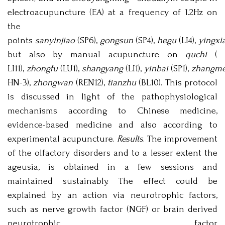
electroacupuncture (EA) at a frequency of 1.2Hz on
the
points
sanyinjiao
(SP6),
gongsun
(SP4),
hegu
(LI4),
yingxi
but also by manual acupuncture on
quchi
(
LI11),
zhongfu
(LU1),
shangyang
(LI1),
yinbai
(SP1),
zhangm
HN-3),
zhongwan
(REN12),
tianzhu
(BL10). This protocol
is discussed in light of the pathophysiological
mechanisms according to Chinese medicine,
evidence-based medicine and also according to
experimental acupuncture.
Results
. The improvement
of the olfactory disorders and to a lesser extent the
ageusia, is obtained in a few sessions and
maintained sustainably. The effect could be
explained by an action via neurotrophic factors,
such as nerve growth factor (NGF) or brain derived
neurotrophic factor