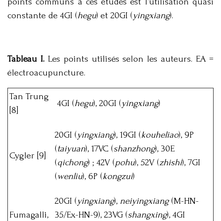
points communs à ces études est l’utilisation quasi
constante de 4GI (
hegu
) et 20GI (
yingxiang
).
Tableau I.
Les points utilisés selon les auteurs. EA =
électroacupuncture.
Tan Trung
4GI (
hegu
), 20GI (
yingxiang
)
[8]
20GI (
yingxiang
), 19GI (
kouheliao
), 9P
(
taiyuan
), 17VC (
shanzhong
), 30E
Cygler [9]
(
qichong
) ; 42V (
pohu
), 52V (
zhishi
), 7GI
(
wenliu
), 6P (
kongzui
)
20GI (
yingxiang
),
neiyingxiang
(M-HN-
Fumagalli,
35/Ex-HN-9), 23VG (
shangxing
), 4GI