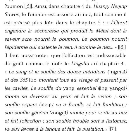
Poumon [[5]]. Ainsi, dans chapitre 4 du
Huangi Neijing
Suwen
, le Poumon est associé au nez, tout comme il
est précisé plus loin dans le chapitre 5 : «
L’Ouest
engendre la sécheresse qui produit le Métal dont la
saveur âcre nourrit le poumon. Le poumon nourrit
l’épiderme qui sustente le rein, il domine le nez
… » [[6]].
Il faut aussi noter que l’olfaction est indissociable
du goût comme le note le
Lingshu
au chapitre 4 :
«
Le sang et le souffle des douze méridiens (
jingmai
)
et des 365
luo
montent tous au visage et passent par
les cavités. Le souffle du
yang
essentiel (
jing yangqi
)
monte se déverser au yeux et fait la vision ; son
souffle séparé (
bieqi
) va à l’oreille et fait l’audition ;
son souffle général (
zongqi
) monte pour sortir au nez
et fait l’olfaction ; son souffle trouble sort à l’estomac,
va aux lèvres, à la langue et fait la gustation
. » [[7]].