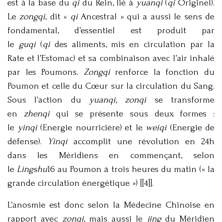
est à la base du
qi
du Rein, lié à
yuanqi
(
qi
Originel).
Le
zongqi
, dit «
qi
Ancestral » qui a aussi le sens de
fondamental, d’essentiel est produit par
le
guqi
(
qi
des aliments, mis en circulation par la
Rate et l’Estomac) et sa combinaison avec l’air inhalé
par les Poumons.
Zongqi
renforce la fonction du
Poumon et celle du Cœur sur la circulation du Sang.
Sous l’action du
yuanqi
,
zonqi
se transforme
en
zhenqi
qui se présente sous deux formes :
le
yinqi
(Energie nourricière) et le
weiqi
(Energie de
défense).
Yinqi
accomplit une révolution en 24h
dans les Méridiens en commençant, selon
le
Lingshu
16 au Poumon à trois heures du matin (« la
grande circulation énergétique ») [[4]].
L’anosmie est donc selon la Médecine Chinoise en
rapport avec
zonqi
, mais aussi le
jing
du Méridien