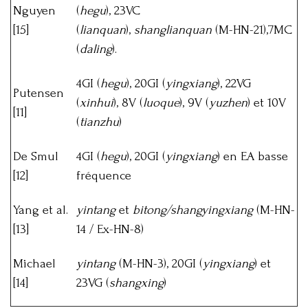
Nguyen
(
hegu
), 23VC
[15]
(
lianquan
),
shanglianquan
(M-HN-21),7MC
(
daling
).
4GI (
hegu
), 20GI (
yingxiang
), 22VG
Putensen
(
xinhui
), 8V (
luoque
), 9V (
yuzhen
) et 10V
[11]
(
tianzhu
)
De Smul
4GI (
hegu
), 20GI (
yingxiang
) en EA basse
[12]
fréquence
Yang et al.
yintang
et
bitong/shangyingxiang
(M-HN-
[13]
14 / Ex-HN-8)
Michael
yintang
(M-HN-3), 20GI (
yingxiang
) et
[14]
23VG (
shangxing
)