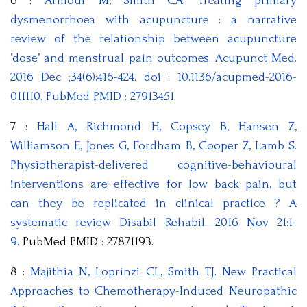
6 :
Armour M, Smith CA. Treating primary
dysmenorrhoea with acupuncture : a narrative
review of the relationship between acupuncture
’dose’ and menstrual pain outcomes. Acupunct Med.
2016 Dec ;34(6):416-424. doi : 10.1136/acupmed-2016-
011110. PubMed PMID : 27913451.
7 :
Hall A, Richmond H, Copsey B, Hansen Z,
Williamson E, Jones G, Fordham B, Cooper Z, Lamb S.
Physiotherapist-delivered cognitive-behavioural
interventions are effective for low back pain, but
can they be replicated in clinical practice ? A
systematic review. Disabil Rehabil. 2016 Nov 21:1-
9.
PubMed PMID : 27871193.
8 :
Majithia N, Loprinzi CL, Smith TJ. New Practical
Approaches to Chemotherapy-Induced Neuropathic