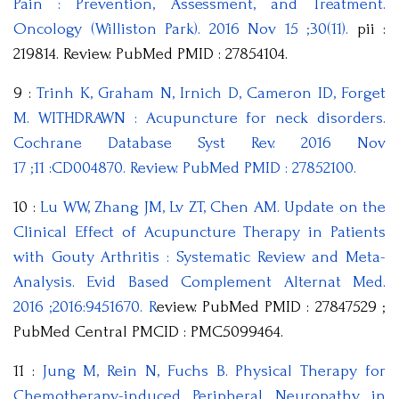
Pain : Prevention, Assessment, and Treatment.
Oncology (Williston Park). 2016 Nov 15 ;30(11).
pii :
219814. Review. PubMed PMID : 27854104.
9 :
Trinh K, Graham N, Irnich D, Cameron ID, Forget
M. WITHDRAWN : Acupuncture for neck disorders.
Cochrane Database Syst Rev. 2016 Nov
17 ;11 :CD004870. Review. PubMed PMID : 27852100.
10 :
Lu WW, Zhang JM, Lv ZT, Chen AM. Update on the
Clinical Effect of Acupuncture Therapy in Patients
with Gouty Arthritis : Systematic Review and Meta-
Analysis. Evid Based Complement Alternat Med.
2016 ;2016:9451670. R
eview. PubMed PMID : 27847529 ;
PubMed Central PMCID : PMC5099464.
11 :
Jung M, Rein N, Fuchs B. Physical Therapy for
Chemotherapy-induced Peripheral Neuropathy in