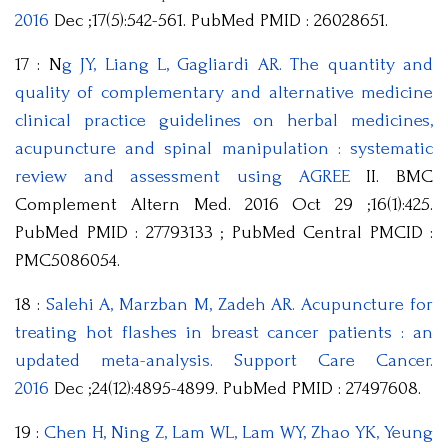
2016
Dec ;17(5):542-561. PubMed PMID : 26028651.
17 : N
g JY, Liang L, Gagliardi AR. The quantity and
quality of complementary and alternative medicine
clinical practice guidelines on herbal medicines,
acupuncture and spinal manipulation : systematic
review and assessment using AGREE
II. BMC
Complement Altern Med. 2016 Oct 29 ;16(1):425.
PubMed PMID : 27793133 ; PubMed Central PMCID :
PMC5086054.
18 :
Salehi A, Marzban M, Zadeh AR. Acupuncture for
treating hot flashes in breast cancer patients : an
updated meta-analysis. Support Care Cancer.
2016
Dec ;24(12):4895-4899. PubMed PMID : 27497608.
19 :
Chen H, Ning Z, Lam WL, Lam WY, Zhao YK, Yeung