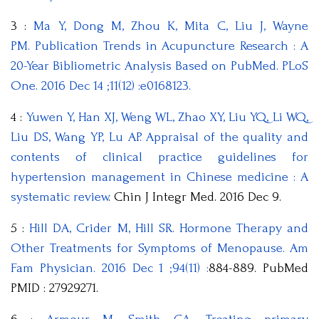
3 :
Ma Y, Dong M, Zhou K, Mita C, Liu J, Wayne
PM. Publication Trends in Acupuncture Research : A
20-Year Bibliometric Analysis Based on PubMed. PLoS
One. 2016 Dec 14 ;11(12) :e0168123.
4 :
Yuwen Y, Han XJ, Weng WL, Zhao XY, Liu YQ, Li WQ,
Liu DS, Wang YP, Lu AP. Appraisal of the quality and
contents of clinical practice guidelines for
hypertension management in Chinese medicine : A
systematic review
. Chin J Integr Med. 2016 Dec 9.
5 :
Hill DA, Crider M, Hill SR. Hormone Therapy and
Other Treatments for Symptoms of Menopause. Am
Fam Physician. 2016 Dec 1 ;94(11) :
884-889. PubMed
PMID : 27929271.