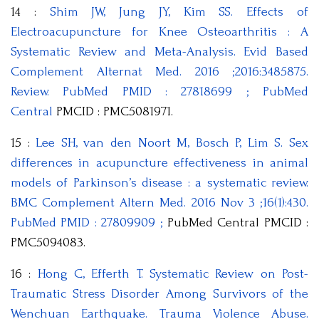
14 :
Shim JW, Jung JY, Kim SS. Effects of
Electroacupuncture for Knee Osteoarthritis : A
Systematic Review and Meta-Analysis. Evid Based
Complement Alternat Med. 2016 ;2016:3485875.
Review. PubMed PMID : 27818699 ; PubMed
Central
PMCID : PMC5081971.
15 :
Lee SH, van den Noort M, Bosch P, Lim S. Sex
differences in acupuncture effectiveness in animal
models of Parkinson’s disease : a systematic review.
BMC Complement Altern Med. 2016 Nov 3 ;16(1):430.
PubMed PMID : 27809909 ;
PubMed Central PMCID :
PMC5094083.
16 :
Hong C, Efferth T. Systematic Review on Post-
Traumatic Stress Disorder Among Survivors of the
Wenchuan Earthquake. Trauma Violence Abuse.