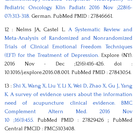
Pediatric Oncology. Klin Padiatr. 2016 Nov ;228(6-
07):313-318.
German. PubMed PMID : 27846661.
12 : Nelms JA, Castel L.
A Systematic Review and
Meta-Analysis of Randomized and Nonrandomized
Trials of Clinical Emotional Freedom Techniques
(EFT) for the Treatment of Depression.
Explore (NY).
2016 Nov - Dec ;12(6):416-426. doi :
10.1016/j.explore.2016.08.001. PubMed PMID : 27843054.
13 :
Shi X, Wang X, Liu Y, Li X, Wei D, Zhao X, Gu J, Yang
K. A survey of evidence users about the information
need of acupuncture clinical evidence. BMC
Complement Altern Med. 2016 Nov
10 ;16(1):455.
PubMed PMID : 27829426 ; PubMed
Central PMCID : PMC5103408.