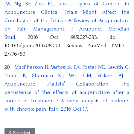
JW, Ng BF, Ziea ET, Lao L. Types of Control in
Acupuncture Clinical Trials Might Affect the
Conclusion of the Trials : A Review of Acupuncture
on Pain Management. J Acupunct Meridian
Stud.
2016 Oct ;9(5):227-233. doi :
10.1016/j.jams.2016.08.001. Review. PubMed PMID :
27776760.
20 :
MacPherson H, Vertosick EA, Foster NE, Lewith G,
Linde K, Sherman KJ, Witt CM, Vickers AJ ;
Acupuncture Trialistsʼ Collaboration.. The
persistence of the effects of acupuncture after a
course of treatment : A meta-analysis of patients
with chronic pain. Pain. 2016 Oct 17.
Article précédent : L’électroacupuncture soulage les douleurs du travail l
Précédent