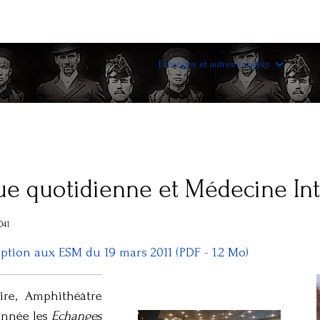
ture & Moxibustion : la revue
Echanges et autres congrès
ue quotidienne et Médecine In
041
iption aux ESM du 19 mars 2011 (PDF - 1.2 Mo)
ire, Amphithéâtre
année les
Echanges