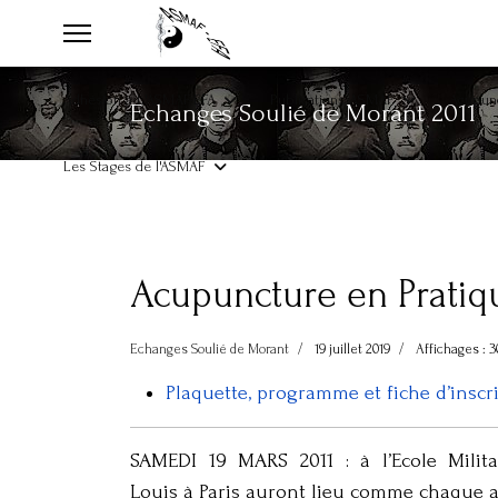
Adhésion à L'ASMAF-EFA
Publications ASMAF
Acupunc
Echanges Soulié de Morant 2011
Les Stages de l'ASMAF
Acupuncture en Pratiq
Echanges Soulié de Morant
19 juillet 2019
Affichages : 3
Plaquette, programme et fiche d’inscr
SAMEDI 19 MARS 2011 : à l’Ecole Milita
Louis à Paris auront lieu comme chaque 