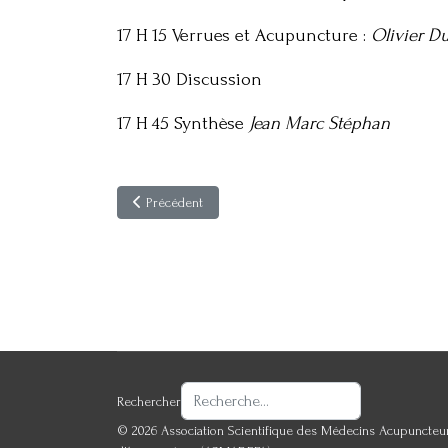
17 H 15 Verrues et Acupuncture :
Olivier D
17 H 30 Discussion
17 H 45 Synthèse
Jean Marc Stéphan
Article précédent : Acupuncture Médicale en Pratique q
Précédent
Rechercher
© 2026 Association Scientifique des Médecins Acupuncteur