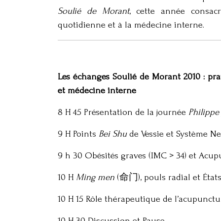
Soulié de Morant
, cette année consac
quotidienne et à la médecine interne.
Les échanges Soulié de Morant 2010 : pr
et médecine interne
8 H 45 Présentation de la journée
Philippe 
9 H Points
Bei Shu
de Vessie et Système Ne
9 h 30 Obésités graves (IMC > 34) et Acup
10 H
Ming men
(命门), pouls radial et États
10 H 15 Rôle thérapeutique de l’acupunctu
10 H 30 Discussion et Pause