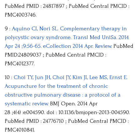
PubMed PMID : 24817897 ; PubMed Central PMCID :
PMC4003746.
9 :
Aquino CI, Nori SL. Complementary therapy in
polycystic ovary syndrome. Transl Med UniSa. 2014
Apr 24 ;9:56-65. eCollection 2014 Apr. Review.
PubMed
PMID:24809037 ; PubMed Central PMCID :
PMC4012377.
10 :
Choi TY, Jun JH, Choi JY, Kim JI, Lee MS, Ernst E.
Acupuncture for the treatment of chronic
obstructive pulmonary disease : a protocol of a
systematic review.
BMJ Open. 2014 Apr
28 ;4(4) :e004590. doi : 10.1136/bmjopen-2013-004590.
PubMed PMID : 24776710 ; PubMed Central PMCID :
PMC4010841.