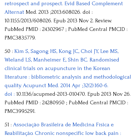
retrospect and prospect. Evid Based Complement
Alternat
Med. 2013 ;2013:608026. doi :
10.1155/2013/608026. Epub 2013 Nov 2. Review.
PubMed PMID : 24302967 ; PubMed Central PMCID :
PMC3835779.
50 :
Kim S, Sagong HS, Kong JC, Choi JY, Lee MS,
Wieland LS, Manheimer E, Shin BC. Randomised
clinical trials on acupuncture in the Korean
literature : bibliometric analysis and methodological
quality. Acupunct Med. 2014 Apr ;32(2):160-6.
doi :
10.1136/acupmed-2013-010470. Epub 2013 Nov 26.
PubMed PMID : 24280950 ; PubMed Central PMCID :
PMC3995291.
51 :
Associação Brasileira de Medicina Física e
Reabilitação. Chronic nonspecific low back pain :