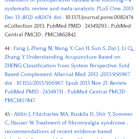
systematic review and meta-analysis. PLoS One. 2013
Dec 13 ;8(12) :e82474. doi :
10.1371/journal.pone.0082474.
eCollection 2013. PubMed PMID : 24349293 ; PubMed
Central PMCID : PMC3862842.
44 :
Fang J, Zheng N, Wang Y, Cao H, Sun S, Dai J, Li Q,
Zhang Y. Understanding Acupuncture Based on
ZHENG Classification from System Perspective. Evid
Based Complement Alternat Med. 2013 ;2013:956967.
doi : 10.1155/2013/956967. Epub 2013 Nov 21. Review.
PubMed PMID : 24348731 ; PubMed Central PMCID :
PMC3857847.
45 :
Ablin J, Fitzcharles MA, Buskila D, Shir Y, Sommer
C, Häuser W. Treatment of fibromyalgia syndrome :
recommendations of recent evidence-based