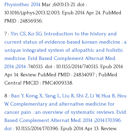
Physiother. 2014
Mar ;60(1):13-21. doi :
10.1016/j.jphys.2013.12.003. Epub 2014 Apr 24. PubMed
PMID : 24856936.
7 :
Yin CS, Ko SG. Introduction to the history and
current status of evidence-based korean medicine : a
unique integrated system of allopathic and holistic
medicine. Evid Based Complement Alternat Med.
2014 ;2014 :
740515. doi : 10.1155/2014/740515. Epub 2014
Apr 14. Review. PubMed PMID : 24834097 ; PubMed
Central PMCID : PMC4009338.
8 :
Bao Y, Kong X, Yang L, Liu R, Shi Z, Li W, Hua B, Hou
W. Complementary and alternative medicine for
cancer pain : an overview of systematic reviews. Evid
Based Complement Alternat Med. 2014 ;2014:170396.
doi :
10.1155/2014/170396. Epub 2014 Apr 13. Review.