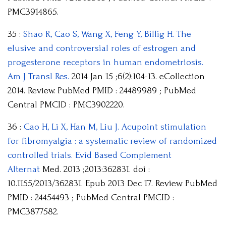
PMC3914865.
35 :
Shao R, Cao S, Wang X, Feng Y, Billig H. The
elusive and controversial roles of estrogen and
progesterone receptors in human endometriosis.
Am J Transl Res.
2014 Jan 15 ;6(2):104-13. eCollection
2014. Review. PubMed PMID : 24489989 ; PubMed
Central PMCID : PMC3902220.
36 :
Cao H, Li X, Han M, Liu J. Acupoint stimulation
for fibromyalgia : a systematic review of randomized
controlled trials. Evid Based Complement
Alternat
Med. 2013 ;2013:362831. doi :
10.1155/2013/362831. Epub 2013 Dec 17. Review. PubMed
PMID : 24454493 ; PubMed Central PMCID :
PMC3877582.