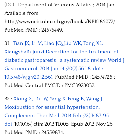
(DC) : Department of Veterans Affairs ; 2014 Jan.
Available from
http://www.ncbi.nlm.nih.gov/books/NBK185072/
PubMed PMID : 24575449.
31 :
Tian JX, Li M, Liao JQ, Liu WK, Tong XL.
Xiangshaliujunzi Decoction for the treatment of
diabetic gastroparesis : a systematic review. World J
Gastroenterol. 2014 Jan 14 ;20(2):561-8. doi :
10.3748/wjg.v20.i2.561.
PubMed PMID : 24574726 ;
PubMed Central PMCID : PMC3923032.
32 :
Xiong X, Liu W, Yang X, Feng B, Wang J.
Moxibustion for essential hypertension.
Complement Ther Med. 2014 Feb ;22(1):187-95.
doi :
10.1016/j.ctim.2013.11.005. Epub 2013 Nov 26.
PubMed PMID : 24559834.