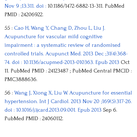
Nov 9 ;13:311. doi :
10.1186/1472-6882-13-311. PubMed
PMID : 24206922.
55 :
Cao H, Wang Y, Chang D, Zhou L, Liu J.
Acupuncture for vascular mild cognitive
impairment : a systematic review of randomised
controlled trials. Acupunct Med. 2013 Dec ;31(4):368-
74. doi : 10.1136/acupmed-2013-010363. Epub 2013
Oct
11. PubMed PMID : 24123487 ; PubMed Central PMCID :
PMC3888636.
56 :
Wang J, Xiong X, Liu W. Acupuncture for essential
hypertension. Int J Cardiol. 2013 Nov 20 ;169(5):317-26.
doi : 10.1016/j.ijcard.2013.09.001. Epub 2013
Sep 6.
PubMed PMID : 24060112.