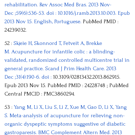
rehabilitation. Rev Assoc Med Bras. 2013 Nov-
Dec ;59(6):536-53. doi : 10.1016/j.ramb.2013.10.003. Epub
2013 Nov 15. English, Portuguese.
PubMed PMID :
24239032.
52 :
Skjeie H, Skonnord T, Fetveit A, Brekke
M. Acupuncture for infantile colic : a blinding-
validated, randomized controlled multicentre trial in
general practice. Scand J Prim Health Care. 2013
Dec ;31(4):190-6. doi :
10.3109/02813432.2013.862915.
Epub 2013 Nov 15. PubMed PMID : 24228748 ; PubMed
Central PMCID : PMC3860294.
53 :
Yang M, Li X, Liu S, Li Z, Xue M, Gao D, Li X, Yang
S. Meta-analysis of acupuncture for relieving non-
organic dyspeptic symptoms suggestive of diabetic
gastroparesis. BMC Complement Altern Med. 2013