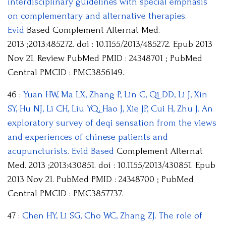
interdisciplinary guidelines with special emphasis
on complementary and alternative therapies.
Evid
Based Complement Alternat Med.
2013 ;2013:485272. doi : 10.1155/2013/485272. Epub 2013
Nov 21. Review. PubMed PMID : 24348701 ; PubMed
Central PMCID : PMC3856149.
46 :
Yuan HW, Ma LX, Zhang P, Lin C, Qi DD, Li J, Xin
SY, Hu NJ, Li CH, Liu YQ, Hao J, Xie JP, Cui H, Zhu J. An
exploratory survey of deqi sensation from the views
and experiences of chinese patients and
acupuncturists. Evid Based
Complement Alternat
Med. 2013 ;2013:430851. doi : 10.1155/2013/430851. Epub
2013 Nov 21. PubMed PMID : 24348700 ; PubMed
Central PMCID : PMC3857737.
47 :
Chen HY, Li SG, Cho WC, Zhang ZJ. The role of