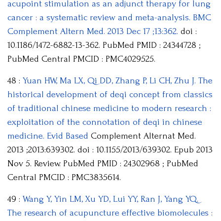
acupoint stimulation as an adjunct therapy for lung
cancer : a systematic review and meta-analysis. BMC
Complement Altern Med. 2013 Dec 17 ;13:362.
doi :
10.1186/1472-6882-13-362. PubMed PMID : 24344728 ;
PubMed Central PMCID : PMC4029525.
48 :
Yuan HW, Ma LX, Qi DD, Zhang P, Li CH, Zhu J. The
historical development of deqi concept from classics
of traditional chinese medicine to modern research :
exploitation of the connotation of deqi in chinese
medicine. Evid Based
Complement Alternat Med.
2013 ;2013:639302. doi : 10.1155/2013/639302. Epub 2013
Nov 5. Review. PubMed PMID : 24302968 ; PubMed
Central PMCID : PMC3835614.
49 :
Wang Y, Yin LM, Xu YD, Lui YY, Ran J, Yang YQ.
The research of acupuncture effective biomolecules :