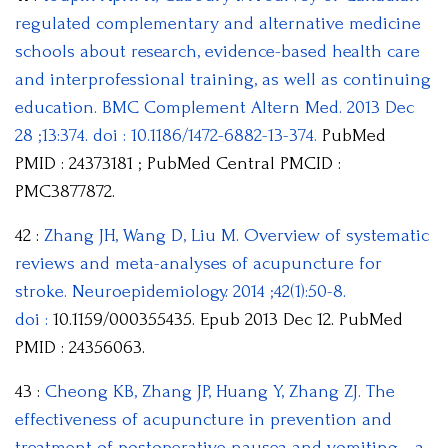
regulated complementary and alternative medicine
schools about research, evidence-based health care
and interprofessional training, as well as continuing
education. BMC Complement Altern Med. 2013 Dec
28 ;13:374. doi : 10.1186/1472-6882-13-374.
PubMed
PMID : 24373181 ; PubMed Central PMCID :
PMC3877872.
42 :
Zhang JH, Wang D, Liu M. Overview of systematic
reviews and meta-analyses of acupuncture for
stroke. Neuroepidemiology. 2014 ;42(1):50-8.
doi :
10.1159/000355435. Epub 2013 Dec 12. PubMed
PMID : 24356063.
43 :
Cheong KB, Zhang JP, Huang Y, Zhang ZJ. The
effectiveness of acupuncture in prevention and
treatment of postoperative nausea and vomiting—a