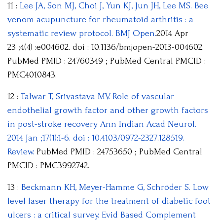
11 :
Lee JA, Son MJ, Choi J, Yun KJ, Jun JH, Lee MS. Bee
venom acupuncture for rheumatoid arthritis : a
systematic review protocol. BMJ Open.
2014 Apr
23 ;4(4) :e004602. doi : 10.1136/bmjopen-2013-004602.
PubMed PMID : 24760349 ; PubMed Central PMCID :
PMC4010843.
12 :
Talwar T, Srivastava MV. Role of vascular
endothelial growth factor and other growth factors
in post-stroke recovery. Ann Indian Acad Neurol.
2014 Jan ;17(1):1-6. doi : 10.4103/0972-2327.128519.
Review.
PubMed PMID : 24753650 ; PubMed Central
PMCID : PMC3992742.
13 :
Beckmann KH, Meyer-Hamme G, Schröder S. Low
level laser therapy for the treatment of diabetic foot
ulcers : a critical survey. Evid Based Complement