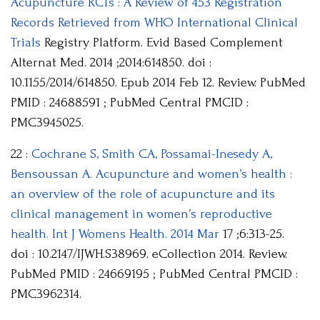
Acupuncture RCTs : A Review of 453 Registration
Records Retrieved from WHO International Clinical
Trials
Registry Platform. Evid Based Complement
Alternat Med. 2014 ;2014:614850. doi :
10.1155/2014/614850. Epub 2014 Feb 12. Review. PubMed
PMID : 24688591 ; PubMed Central PMCID :
PMC3945025.
22 :
Cochrane S, Smith CA, Possamai-Inesedy A,
Bensoussan A. Acupuncture and women’s health :
an overview of the role of acupuncture and its
clinical management in women’s reproductive
health. Int J Womens Health. 2014 Mar
17 ;6:313-25.
doi : 10.2147/IJWH.S38969. eCollection 2014. Review.
PubMed PMID : 24669195 ; PubMed Central PMCID :
PMC3962314.