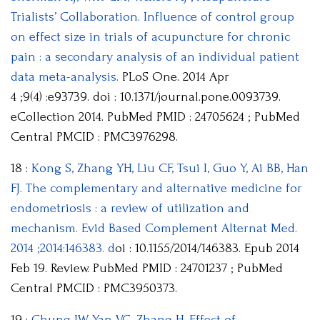
Trialists’ Collaboration. Influence of control group
on effect size in trials of acupuncture for chronic
pain : a secondary analysis of an individual patient
data meta-analysis.
PLoS One. 2014 Apr
4 ;9(4) :e93739. doi : 10.1371/journal.pone.0093739.
eCollection 2014. PubMed PMID : 24705624 ; PubMed
Central PMCID : PMC3976298.
18 :
Kong S, Zhang YH, Liu CF, Tsui I, Guo Y, Ai BB, Han
FJ. The complementary and alternative medicine for
endometriosis : a review of utilization and
mechanism. Evid Based Complement Alternat Med.
2014 ;2014:146383. d
oi : 10.1155/2014/146383. Epub 2014
Feb 19. Review. PubMed PMID : 24701237 ; PubMed
Central PMCID : PMC3950373.
19 :
Chung JW, Yan VC, Zhang H. Effect of