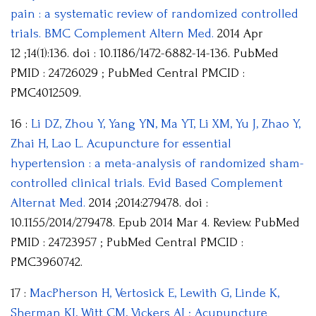
pain : a systematic review of randomized controlled
trials. BMC Complement Altern Med.
2014 Apr
12 ;14(1):136. doi : 10.1186/1472-6882-14-136. PubMed
PMID : 24726029 ; PubMed Central PMCID :
PMC4012509.
16 :
Li DZ, Zhou Y, Yang YN, Ma YT, Li XM, Yu J, Zhao Y,
Zhai H, Lao L. Acupuncture for essential
hypertension : a meta-analysis of randomized sham-
controlled clinical trials. Evid Based Complement
Alternat Med.
2014 ;2014:279478. doi :
10.1155/2014/279478. Epub 2014 Mar 4. Review. PubMed
PMID : 24723957 ; PubMed Central PMCID :
PMC3960742.
17 :
MacPherson H, Vertosick E, Lewith G, Linde K,
Sherman KJ, Witt CM, Vickers AJ ; Acupuncture