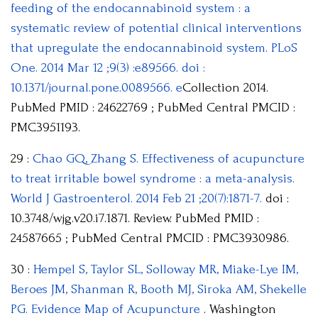
feeding of the endocannabinoid system : a
systematic review of potential clinical interventions
that upregulate the endocannabinoid system. PLoS
One. 2014 Mar 12 ;9(3) :e89566. doi :
10.1371/journal.pone.0089566. e
Collection 2014.
PubMed PMID : 24622769 ; PubMed Central PMCID :
PMC3951193.
29 :
Chao GQ, Zhang S. Effectiveness of acupuncture
to treat irritable bowel syndrome : a meta-analysis.
World J Gastroenterol. 2014 Feb 21 ;20(7):1871-7.
doi :
10.3748/wjg.v20.i7.1871. Review. PubMed PMID :
24587665 ; PubMed Central PMCID : PMC3930986.
30 :
Hempel S, Taylor SL, Solloway MR, Miake-Lye IM,
Beroes JM, Shanman R, Booth MJ, Siroka AM, Shekelle
PG. Evidence Map of Acupuncture
. Washington