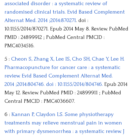
associated disorder : a systematic review of
randomised clinical trials. Evid Based Complement
Alternat Med. 2014 ;2014:870271
. doi :
10.1155/2014/870271. Epub 2014 May 8. Review. PubMed
PMID : 24899912 ; PubMed Central PMCID :
PMC4034516.
5 :
Cheon S, Zhang X, Lee IS, Cho SH, Chae Y, Lee H.
Pharmacopuncture for cancer care : a systematic
review. Evid Based Complement Alternat Med.
2014 ;2014:804746. doi : 10.1155/2014/804746.
Epub 2014
May 12. Review. PubMed PMID : 24899911 ; PubMed
Central PMCID : PMC4036607.
6 :
Kannan P, Claydon LS. Some physiotherapy
treatments may relieve menstrual pain in women
with primary dysmenorrhea : a systematic review. J