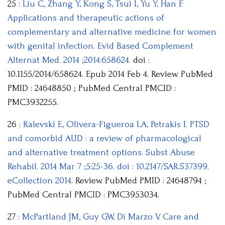
25 :
Liu C, Zhang Y, Kong S, Tsui I, Yu Y, Han F.
Applications and therapeutic actions of
complementary and alternative medicine for women
with genital infection. Evid Based Complement
Alternat Med. 2014 ;2014:658624.
doi :
10.1155/2014/658624. Epub 2014 Feb 4. Review. PubMed
PMID : 24648850 ; PubMed Central PMCID :
PMC3932255.
26 :
Ralevski E, Olivera-Figueroa LA, Petrakis I. PTSD
and comorbid AUD : a review of pharmacological
and alternative treatment options. Subst Abuse
Rehabil. 2014 Mar 7 ;5:25-36. doi : 10.2147/SAR.S37399.
eCollection 2014
. Review. PubMed PMID : 24648794 ;
PubMed Central PMCID : PMC3953034.
27
: McPartland JM, Guy GW, Di Marzo V. Care and