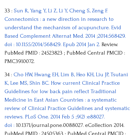
33 :
Sun R, Yang Y, Li Z, Li Y, Cheng S, Zeng F.
Connectomics : a new direction in research to
understand the mechanism of acupuncture. Evid
Based Complement Alternat Med. 2014 ;2014:568429.
doi : 10.1155/2014/568429. Epub 2014 Jan 2.
Review.
PubMed PMID : 24523823 ; PubMed Central PMCID :
PMC3910072.
34 :
Cho HW, Hwang EH, Lim B, Heo KH, Liu JP, Tsutani
K, Lee MS, Shin BC. How current Clinical Practice
Guidelines for low back pain reflect Traditional
Medicine in East Asian Countries : a systematic
review of Clinical Practice Guidelines and systematic
reviews. PLoS One. 2014 Feb 5 ;9(2) :e88027.
doi :
10.1371/journal.pone.0088027. eCollection 2014.
PubMed PMID : 24505363 ; PubMed Central PMCID :