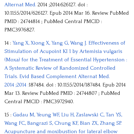
Alternat Med.
2014 ;2014:626127. doi :
10.1155/2014/626127. Epub 2014 Mar 16. Review. PubMed
PMID : 24744814 ; PubMed Central PMCID :
PMC3976827.
14 :
Yang X, Xiong X, Yang G, Wang J. Effectiveness of
Stimulation of Acupoint KI 1 by Artemisia vulgaris
(Moxa) for the Treatment of Essential Hypertension :
A Systematic Review of Randomized Controlled
Trials. Evid Based Complement Alternat Med.
2014 ;2014 :
187484. doi : 10.1155/2014/187484. Epub 2014
Mar 13. Review. PubMed PMID : 24744807 ; PubMed
Central PMCID : PMC3972940.
15 :
Gadau M, Yeung WF, Liu H, Zaslawski C, Tan YS,
Wang FC, Bangrazi S, Chung KF, Bian ZX, Zhang SP.
Acupuncture and moxibustion for lateral elbow