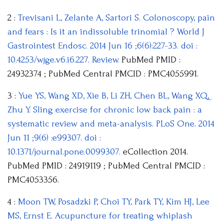
2 :
Trevisani L, Zelante A, Sartori S. Colonoscopy, pain
and fears : Is it an indissoluble trinomial ? World J
Gastrointest Endosc. 2014 Jun 16 ;6(6):227-33. doi :
10.4253/wjge.v6.i6.227. Review.
PubMed PMID :
24932374 ; PubMed Central PMCID : PMC4055991.
3 :
Yue YS, Wang XD, Xie B, Li ZH, Chen BL, Wang XQ,
Zhu Y. Sling exercise for chronic low back pain : a
systematic review and meta-analysis. PLoS One. 2014
Jun 11 ;9(6) :e99307. doi :
10.1371/journal.pone.0099307.
eCollection 2014.
PubMed PMID : 24919119 ; PubMed Central PMCID :
PMC4053356.
4 :
Moon TW, Posadzki P, Choi TY, Park TY, Kim HJ, Lee
MS, Ernst E. Acupuncture for treating whiplash