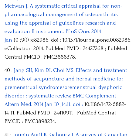
McEwan J. A systematic critical appraisal for non-
pharmacological management of osteoarthritis
using the appraisal of guidelines research and
evaluation II instrument. PLoS One. 2014
Jan
10 ;9(1) :e82986. doi : 10.1371/journal.pone.0082986.
eCollection 2014. PubMed PMID : 24427268 ; PubMed
Central PMCID : PMC3888378.
40 :
Jang SH, Kim DI, Choi MS. Effects and treatment
methods of acupuncture and herbal medicine for
premenstrual syndrome/premenstrual dysphoric
disorder : systematic review. BMC Complement
Altern Med. 2014 Jan 10 ;14:11. doi :
10.1186/1472-6882-
14-11. PubMed PMID : 24410911 ; PubMed Central
PMCID : PMC3898234.
41 :
Toupin April K, Gaboury I. A survey of Canadian