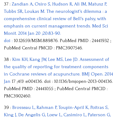
37 :
Zandian A, Osiro S, Hudson R, Ali IM, Matusz P,
Tubbs SR, Loukas M. The neurologist’s dilemma : a
comprehensive clinical review of Bell’s palsy, with
emphasis on current management trends. Med Sci
Monit. 2014 Jan 20 ;20:83-90.
doi :
10.12659/MSM.889876. PubMed PMID : 24441932 ;
PubMed Central PMCID : PMC3907546.
38 :
Kim KH, Kang JW, Lee MS, Lee JD. Assessment of
the quality of reporting for treatment components
in Cochrane reviews of acupuncture. BMJ Open. 2014
Jan
17 ;4(1) :e004136. doi : 10.1136/bmjopen-2013-004136.
PubMed PMID : 24441055 ; PubMed Central PMCID :
PMC3902460.
39 :
Brosseau L, Rahman P, Toupin-April K, Poitras S,
King J, De Angelis G, Loew L, Casimiro L, Paterson G,