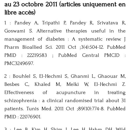
au 23 octobre 2011 (articles uniquement en
libre accès)
1 : Pandey A, Tripathi P, Pandey R, Srivatava R,
Goswami S. Alternative therapies useful in the
management of diabetes : A systematic review. J
Pharm Bioallied Sci. 2011 Oct ;3(4):504-12. PubMed
PMID : 22219583 ; PubMed Central PMCID :
PMC3249697.
2 : Bouhlel S, El-Hechmi S, Ghanmi L, Ghaouar M,
Besbes C, Khaled M, Melki W, El-Hechmi Z.
Effectiveness of acupuncture in treating
schizophrenia : a clinical randomised trial about 31
patients. Tunis Med. 2011 Oct ;89(10):774-8. PubMed
PMID : 22076901.
3 : Lee B, Kim H, Shim I, Lee H, Hahm DH. Wild