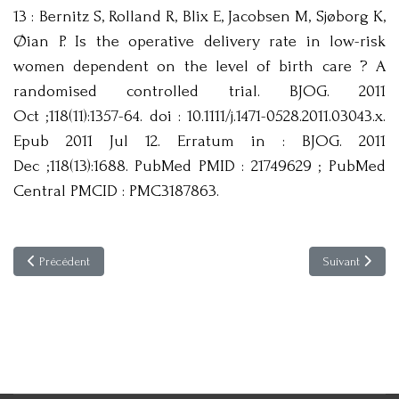
13 : Bernitz S, Rolland R, Blix E, Jacobsen M, Sjøborg K,
Øian P. Is the operative delivery rate in low-risk
women dependent on the level of birth care ? A
randomised controlled trial. BJOG. 2011
Oct ;118(11):1357-64. doi : 10.1111/j.1471-0528.2011.03043.x.
Epub 2011 Jul 12. Erratum in : BJOG. 2011
Dec ;118(13):1688. PubMed PMID : 21749629 ; PubMed
Central PMCID : PMC3187863.
Article précédent : Dans la dépression chronique liée à la douleur, une re
Article suivant
Précédent
Suivant