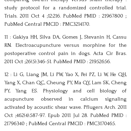
study protocol for a randomized controlled trial.
Trials. 2011 Oct 4 ;12:216. PubMed PMID : 21967800 ;
PubMed Central PMCID : PMC3214170.
11 : Gakiya HH, Silva DA, Gomes J, Stevanin H, Cassu
RN. Electroacupuncture versus morphine for the
postoperative control pain in dogs. Acta Cir Bras.
2011 Oct ;26(5):346-51. PubMed PMID : 21952656.
12 : Li G, Liang JM, Li PW, Yao X, Pei PZ, Li W, He QH,
Yang X, Chan QC, Cheung PY, Ma QY, Lam SK, Cheng
PY, Yang ES. Physiology and cell biology of
acupuncture observed in calcium signaling
activated by acoustic shear wave. Pflugers Arch. 2011
Oct ;462(4):587-97. Epub 2011 Jul 28. PubMed PMID :
21796340 ; PubMed Central PMCID : PMC3170465.