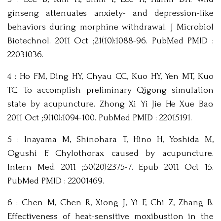
ginseng attenuates anxiety- and depression-like
behaviors during morphine withdrawal. J Microbiol
Biotechnol. 2011 Oct ;21(10):1088-96. PubMed PMID :
22031036.
4 : Ho FM, Ding HY, Chyau CC, Kuo HY, Yen MT, Kuo
TC. To accomplish preliminary Qigong simulation
state by acupuncture. Zhong Xi Yi Jie He Xue Bao.
2011 Oct ;9(10):1094-100. PubMed PMID : 22015191.
5 : Inayama M, Shinohara T, Hino H, Yoshida M,
Ogushi F. Chylothorax caused by acupuncture.
Intern Med. 2011 ;50(20):2375-7. Epub 2011 Oct 15.
PubMed PMID : 22001469.
6 : Chen M, Chen R, Xiong J, Yi F, Chi Z, Zhang B.
Effectiveness of heat-sensitive moxibustion in the