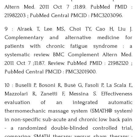
Altern Med. 2011 Oct 7 ;11:89. PubMed PMID :
21982203 ; PubMed Central PMCID : PMC3203096.
9 : Alraek T, Lee MS, Choi TY, Cao H, Liu J.
Complementary and alternative medicine for
patients with chronic fatigue syndrome : a
systematic review. BMC Complement Altern Med.
2011 Oct 7 ;11:87. Review. PubMed PMID : 21982120 ;
PubMed Central PMCID : PMC3201900.
10 : Buselli P, Bosoni R, Busè G, Fasoli P, La Scala E,
Mazzolari R, Zanetti F, Messina S. Effectiveness
evaluation of an integrated automatic
thermomechanic massage system (SMATH® system)
in non-specific sub-acute and chronic low back pain
- a randomized double-blinded controlled trial,
comparing SMATH therapy versus sham therapy :