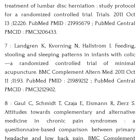
treatment of lumbar disc herniation : study protocol
for a randomized controlled trial. Trials. 2011 Oct
13 ;12:226. PubMed PMID : 21995679 ; PubMed Central
PMCID : PMC3206433.
7 : Landgren K, Kvorning N, Hallström I. Feeding,
stooling and sleeping patterns in infants with colic
—a randomized controlled trial of minimal
acupuncture. BMC Complement Altern Med. 2011 Oct
11 ;11:93. PubMed PMID : 21989212 ; PubMed Central
PMCID : PMC3212902.
8 : Gaul C, Schmidt T, Czaja E, Eismann R, Zierz S.
Attitudes towards complementary and alternative
medicine in chronic pain syndromes : a
questionnaire-based comparison between primary
headache and low back pain. BMC Complement