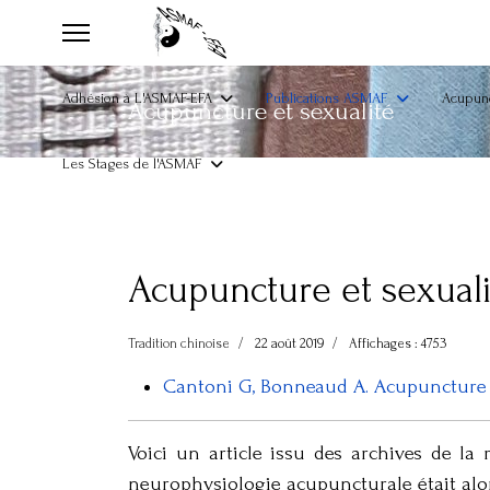
Adhésion à L'ASMAF-EFA
Publications ASMAF
Acupunc
Acupuncture et sexualité
Les Stages de l'ASMAF
Acupuncture et sexuali
Tradition chinoise
22 août 2019
Affichages : 4753
Cantoni G, Bonneaud A. Acupuncture et
Voici un article issu des archives de la
neurophysiologie acupuncturale était alo