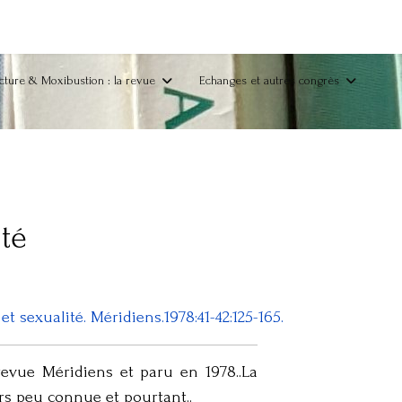
ture & Moxibustion : la revue
Echanges et autres congrès
té
 sexualité. Méridiens.1978:41-42:125-165.
 revue Méridiens et paru en 1978..La
rs peu connue et pourtant..