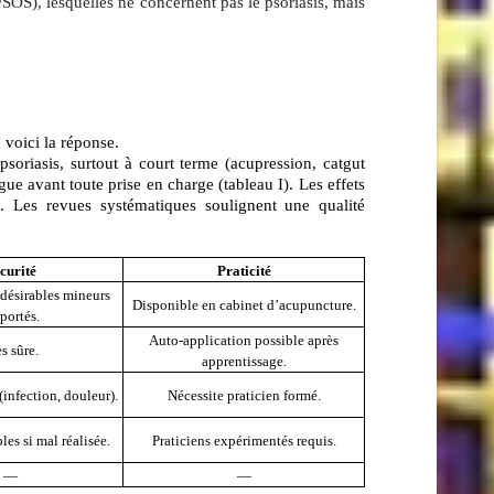
OS), lesquelles ne concernent pas le psoriasis, mais
 voici la réponse.
riasis, surtout à court terme (acupression, catgut
ue avant toute prise en charge (tableau I). Les effets
e
.
Les revues systématiques soulignent une qualité
curité
Praticité
désirables mineurs
Disponible en cabinet d’acupuncture.
portés.
Auto‑application possible après
s sûre.
apprentissage.
infection, douleur).
Nécessite praticien formé.
les si mal réalisée.
Praticiens expérimentés requis.
—
—