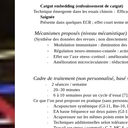
Catgut embedding (enfouissement de catgut)
Technique émergente dans les essais chinois :
Effica
Saignée
Présente dans quelques ECR ; effet court terme m
Mécanismes proposés (niveau mécanistique
)
(Synthèse des données des revues ; non directement c
-
Modulation immunitaire : diminution des 
-
Régulation neuro‑immuno‑cutanée : action
Effet sur l’axe stress–cortisol : améliorat
-
Amélioration microcirculatoire : réductio
-
Cadre de traitement (non personnalisé, basé 
2 séances / semaine
-
20–30 minutes
-
6 à 10 semaines pour un cycle d’essai [
7
]
-
Ce que l’on peut proposer en pratique (sans personna
Acupuncture systémique (GI-11, Rte-10, E
-
EA basse fréquence sur deux paires (GI-1
-
Acupressure sur les mêmes points entre le
-
Techniques additionnelles selon tolérance
-
Travail sur stress / sommeil : C-7, MC-6,
-