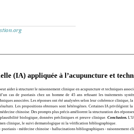
cielle (IA) appliquée à l’acupuncture et techn
 peut aider à structurer le raisonnement clinique en acupuncture et techniques associé
d’un cas de psoriasis chez un homme de 45 ans refusant les traitements systém
chniques associées. Les réponses ont été analysées selon leur cohérence clinique, l
ésultats.
Les propositions obtenues sont hétérogènes. Certaines IA privilégient l
decine chinoise. Des prompts plus précis améliorent la structuration des réponses,
 plausibilité biologique, données précliniques et preuve clinique.
Conclusion.
L’IA
en clinique, le suivi dermatologique ni la vérification bibliographique.
 – psoriasis - médecine chinoise - hallucinations bibliographiques - raisonnement cl