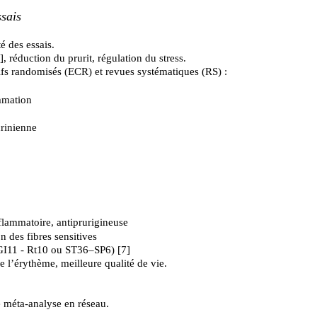
ssais
é des essais.
], réduction du prurit, régulation du stress.
ifs randomisés (ECR) et revues systématiques (RS) :
mmation
crinienne
flammatoire, antiprurigineuse
 des fibres sensitives
GI11 - Rt10 ou ST36–SP6) [
7
]
e l’érythème, meilleure qualité de vie.
e méta‑analyse en réseau.