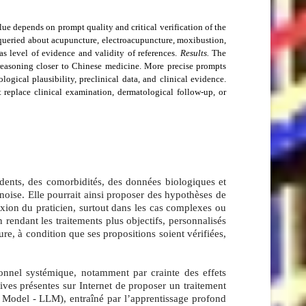
lue depends on prompt quality and critical verification of the
 queried about acupuncture, electroacupuncture, moxibustion,
 as level of evidence and validity of references.
Results.
The
easoning closer to Chinese medicine. More precise prompts
ogical plausibility, preclinical data, and clinical evidence.
 replace clinical examination, dermatological follow-up, or
dents, des comorbidités, des données biologiques et
inoise. Elle pourrait ainsi proposer des hypothèses de
lexion du praticien, surtout dans les cas complexes ou
endant les traitements plus objectifs, personnalisés
ure, à condition que ses propositions soient vérifiées,
onnel systémique, notamment par crainte des effets
es présentes sur Internet de proposer un traitement
 Model - LLM), entraîné par l’apprentissage profond