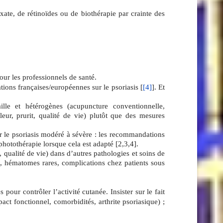
ate, de rétinoïdes ou de biothérapie par crainte des
ur les professionnels de santé.
ions françaises/européennes sur le psoriasis
[
[4]
]. Et
lle et hétérogènes (acupuncture conventionnelle,
leur, prurit, qualité de vie) plutôt que des mesures
le psoriasis modéré à sévère : les recommandations
 photothérapie lorsque cela est adapté [
2
,
3
,
4
].
alité de vie) dans d’autres pathologies et soins de
ux, hématomes rares, complications chez patients sous
our contrôler l’activité cutanée. Insister sur le fait
ct fonctionnel, comorbidités, arthrite psoriasique) ;