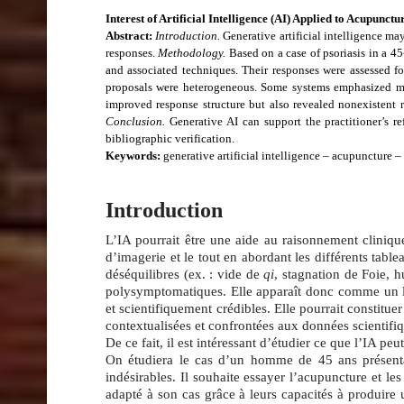
Interest of Artificial Intelligence (AI) Applied to Acupunct
Abstract:
Introduction.
Generative artificial intelligence may
responses.
Methodology.
Based on a case of psoriasis in a 4
and associated techniques. Their responses were assessed fo
proposals were heterogeneous. Some systems emphasized me
improved response structure but also revealed nonexistent re
Conclusion.
Generative AI can support the practitioner’s r
bibliographic verification.
Keywords:
generative artificial intelligence – acupuncture –
Introduction
L’IA pourrait être une aide au raisonnement cliniq
d’imagerie et le tout en abordant les différents tabl
déséquilibres (ex. : vide de
qi
, stagnation de Foie, h
polysymptomatiques. Elle apparaît donc comme un lev
et scientifiquement crédibles.
Elle pourrait constitue
contextualisées et confrontées aux données scientifi
De ce fait, il est intéressant d’étudier ce que l’IA p
On étudiera le cas d’un homme de 45 ans présentan
indésirables. Il souhaite essayer l’acupuncture et le
adapté à son cas grâce à leurs capacités à produir