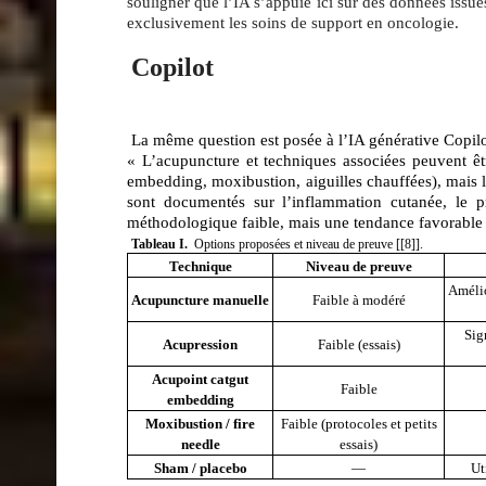
souligner que l’IA s’appuie ici sur des données iss
exclusivement les soins de support en oncologie.
Copilot
La même question est posée à l’IA générative Copilo
« L’acupuncture et techniques associées peuvent ê
embedding, moxibustion, aiguilles chauffées), mais la
sont documentés sur l
’inflammation cutanée, l
e p
méthodologique faible
,
mais une tendance favorable 
Tableau I.
Options proposées et niveau de preuve [
[8]
].
Technique
Niveau de preuve
Amélio
Acupuncture manuelle
Faible à modéré
Sig
Acupression
Faible (essais)
Acupoint catgut
Faible
embedding
Moxibustion / fire
Faible (protocoles et petits
needle
essais)
Sham / placebo
—
Ut