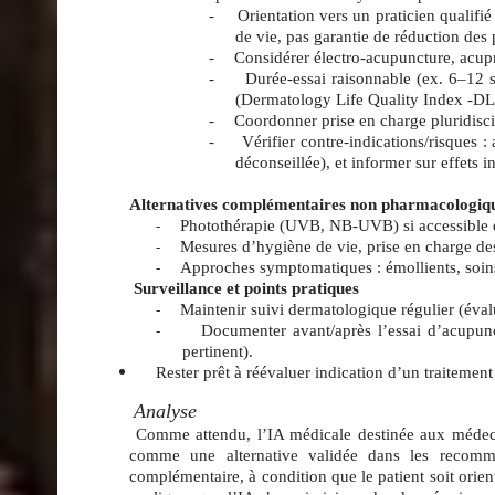
-
Orientation vers un praticien qualifi
de vie, pas garantie de réduction des 
-
Considérer électro‑acupuncture, acupre
-
Durée‑essai raisonnable (ex. 6–12 s
(Dermatology Life Quality Index -DLQ
-
Coordonner prise en charge pluridisci
-
Vérifier contre‑indications/risques :
déconseillée), et informer sur effets 
Alternatives complémentaires non pharmacologiqu
Photothérapie (UVB, NB‑UVB) si accessible et 
-
Mesures d’hygiène de vie, prise en charge de
-
Approches symptomatiques : émollients, soins
-
Surveillance et points pratiques
Maintenir suivi dermatologique régulier (éval
-
Documenter avant/après l’essai d’acupunc
-
pertinent).
Rester prêt à réévaluer indication d’un traitemen
Analyse
Comme attendu, l’IA médicale destinée aux médeci
comme une alternative validée dans les recomman
complémentaire, à condition que le patient soit orien