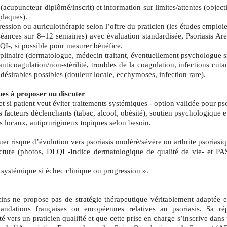
é (acupuncteur diplômé/inscrit) et information sur limites/attentes (obje
plaques).
ssion ou auriculothérapie selon l’offre du praticien (les études emploie
éances sur 8–12 semaines) avec évaluation standardisée, Psoriasis Are
I-, si possible pour mesurer bénéfice.
plinaire (dermatologue, médecin traitant, éventuellement psychologue si
 anticoagulation/non‑stérilité, troubles de la coagulation, infections cu
indésirables possibles (douleur locale, ecchymoses, infection rare).
es à proposer ou discuter
si patient veut éviter traitements systémiques - option validée pour ps
s facteurs déclenchants (tabac, alcool, obésité), soutien psychologique
 locaux, antiprurigineux topiques selon besoin.
uer risque d’évolution vers psoriasis modéré/sévère ou arthrite psoriasiq
ture (photos, DLQI -Indice dermatologique de qualité de vie- et PASI 
t systémique si échec clinique ou progression ».
ns ne propose pas de stratégie thérapeutique véritablement adaptée e
dations françaises ou européennes relatives au psoriasis. Sa ré
té vers un praticien qualifié et que cette prise en charge s’inscrive dan