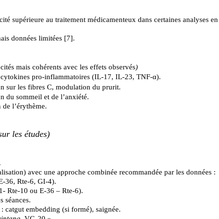
cité supérieure au traitement médicamenteux dans certaines analyses en ré
ais données limitées [
7
].
ités mais cohérents avec les effets observés
)
cytokines pro‑inflammatoires (IL‑17, IL‑23, TNF‑α).
 sur les fibres C, modulation du prurit.
ion du sommeil et de l’anxiété.
n de l’érythème.
sur les études
)
.
lisation
) avec une approche combinée recommandée par les données :
-36, Rte-6, GI-4).
1- Rte-10 ou E-36 – Rte-6).
s séances.
 : catgut embedding (si formé), saignée.
yintang
, VG-20 ».