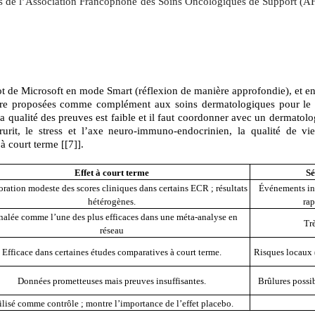
ues de l’Association Francophone des Soins Oncologiques de Support (AFS
t de Microsoft en mode Smart (réflexion de manière approfondie), et en
tre proposées comme complément aux soins dermatologiques pour le pso
 qualité des preuves est faible et il faut coordonner avec un dermatolog
rurit
, le stress et l’axe neuro‑immuno‑endocrinien, l
a qualité de vi
à court terme [
[7]
].
Effet à court terme
Sé
ration modeste des scores cliniques dans certains ECR ; résultats
Événements in
hétérogènes.
rap
nalée comme l’une des plus efficaces dans une méta-analyse en
Trè
réseau
Efficace dans certaines études comparatives à court terme.
Risques locaux (
Données prometteuses mais preuves insuffisantes.
Brûlures possib
ilisé comme contrôle ; montre l’importance de l’effet placebo.