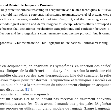
ure and Related Techniques in Psoriasis
 help structure clinical reasoning in acupuncture and related techniques, but its va
5-year-old man refusing conventional systemic treatments, several AI systems were
r clinical coherence, consideration of
bianzheng
,
xié
, and the five
zang
, as well
thodological caution and dermatological follow-up, whereas others developed r
ferences (hallucinations), mechanistic extrapolations, and confusion between biol
eflection and help organize a complementary acupuncture protocol, but it cannot
 psoriasis – Chinese medicine – bibliographic hallucinations – clinical reasoning.
ue en acupuncture, en analysant les symptômes, en fonction des antécé
eaux cliniques de la différenciation des syndromes selon la médecine ch
umidité chaleur) ou des axes thérapeutiques. Elle doit structurer la réf
ier majeur pour transformer l’acupuncture et techniques associées en r
r un outil d’aide à la structuration du raisonnement clinique en acupunct
ques disponibles
[
[1]
].
eut apporter au médecin acupuncteur.
t un psoriasis et ne souhaitant pas recevoir de traitement conventi
s techniques associées.
Nous avons demandé aux principales IA générativ
e une réponse en utilisant un grand modèle de langage (Large Language