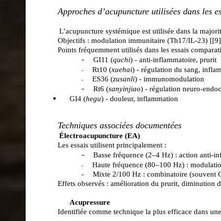
Approches d’acupuncture utilisées dans les e
L’acupuncture systémique est utilisée dans la majorit
Objectifs : modulation immunitaire (Th17/IL‑23) [
[9]
Points fréquemment utilisés dans les essais comparat
-
GI11 (
quchi
) - anti‑inflammatoire, prurit
Rt10 (
xuehai
)
- régulation du sang, infla
-
ES36 (
zusanli
) -
immunomodulation
-
-
Rt6 (
sanyinjiao
) - régulation neuro‑endo
GI4 (
hegu
) -
douleur, inflammation
Techniques associées documentées
Électroacupuncture (EA
)
Les essais utilisent principalement :
-
Basse fréquence (2–4 Hz) : action anti‑in
Haute fréquence (80–100 Hz
) :
modulation
-
-
Mixte 2/100 Hz : combinatoire (souvent 
Effets observés : amélioration du prurit, diminution d
Acupressure
Identifiée comme technique la plus efficace dans un