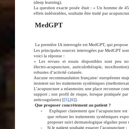
(deep learning).
La question exacte posée était : «
Un homme de 45 an
effets indésirables, souhaite être traité par acupunc
MedGPT
La première IA interrogée est MedGPT, qui propose 
Les principales sources interrogées par MedGPT sont
voici la réponse :
« Les revues et essais disponibles sont peu nom
électro‑acupuncture, auriculothérapie, moxibustion)
robustes d’activité cutanée.
Aucune recommandation française/ européenne majeu
insistent sur les traitements systémiques (methotrexat
L’acupuncture a néanmoins une place reconnue comme
support ; son profil de risque, lorsque pratiquée pa
anticoagulants) [
[5]
,
[6]
].
Que proposer concrètement au patient ?
-
Expliquer clairement que l’acupuncture est c
que refuser les traitements systémiques expos
proposer suivi dermatologique régulier pour é
-
Si le patient souhaite essayer l’acupuncture :