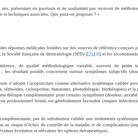
s, présentant un psoriasis et ne souhaitant pas recevoir de méthotrex
ture et techniques associées. Que peut-on proposer ?
»
des réponses médicales fondées sur des sources de référence conçues po
 la Société française de dermatologie (SFD)
[
[2]
,
[3]
]
et les recommandat
breux, de qualité méthodologique variable, souvent de petite tai
 ; les résultats positifs concernent surtout symptômes subjectifs (dou
re n’adopte l’acupuncture comme alternative systémique validée pour 
e, rétinoïdes, ciclosporine, fumarates, photothérapie, biothérapies) et la
 thérapie complémentaire pour certains symptômes (douleur, anxiété, qu
r un professionnel formé, est généralement favorable (risques infectie
omplémentaire, pas de substitution validée aux traitements systémiques p
e au risque d’échec de contrôle de la maladie et de complications (impa
valuer évolution et réévaluer les options thérapeutiques.