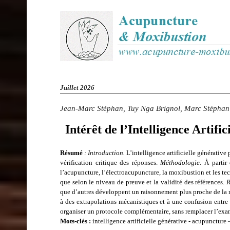
Juillet 2026
Jean-Marc Stéphan, Tuy Nga Brignol, Marc Stéphan
Intérêt de l’Intelligence Artifi
Résumé
: Introduction.
L’intelligence artificielle générative
vérification critique des réponses.
Méthodologie.
À partir 
l’acupuncture, l’électroacupuncture, la moxibustion et les te
que selon le niveau de preuve et la validité des références.
R
que d’autres développent un raisonnement plus proche de la mé
à des extrapolations mécanistiques et à une confusion entre
organiser un protocole complémentaire, sans remplacer l’exam
Mots-clés :
intelligence artificielle générative - acupuncture