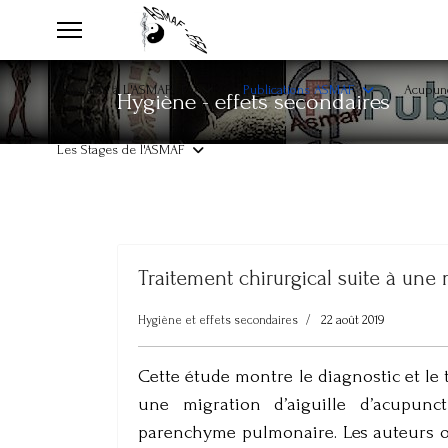
Adhésion à L'ASMAF-EFA
Publications ASMAF
Acupunc
Hygiène - effets secondaires
Les Stages de l'ASMAF
Traitement chirurgical suite à une 
Hygiène et effets secondaires
22 août 2019
Cette étude montre le diagnostic et le 
une migration d’aiguille d’acupunc
parenchyme pulmonaire. Les auteurs on