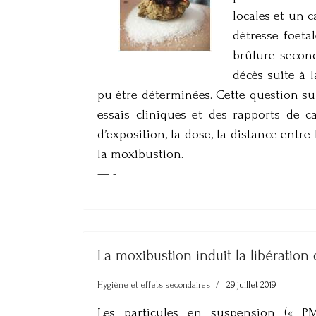
locales et un c
détresse foeta
brûlure second
décès suite à 
pu être déterminées. Cette question su
essais cliniques et des rapports de ca
d’exposition, la dose, la distance entre
la moxibustion.
— -
La moxibustion induit la libération
Hygiène et effets secondaires
29 juillet 2019
Les particules en suspension (« P