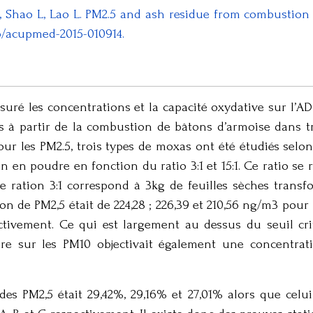
, Shao L, Lao L. PM2.5 and ash residue from combustion
36/acupmed-2015-010914.
uré les concentrations et la capacité oxydative sur l’
 à partir de la combustion de bâtons d’armoise dans tr
Pour les PM2.5, trois types de moxas ont été étudiés selo
n en poudre en fonction du ratio 3:1 et 15:1. Ce ratio se 
e ration 3:1 correspond à 3kg de feuilles sèches transf
on de PM2,5 était de 224,28 ; 226,39 et 210,56 ng/m3 pour le
espectivement. Ce qui est largement au dessus du seuil c
ire sur les PM10 objectivait également une concentrat
 PM2,5 était 29,42%, 29,16% et 27,01% alors que celui