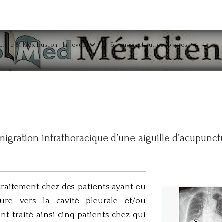
ture & Moxibustion : la revue
Echanges et autres congrès
migration intrathoracique d’une aiguille d’acupunct
traitement chez des patients ayant eu
ture vers la cavité pleurale et/ou
t traité ainsi cinq patients chez qui