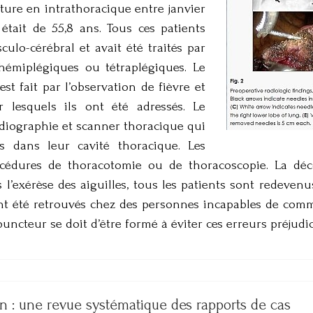
ture en intrathoracique entre janvier
tait de 55,8 ans. Tous ces patients
culo-cérébral et avait été traités par
 hémiplégiques ou tétraplégiques. Le
st fait par l’observation de fièvre et
 lesquels ils ont été adressés. Le
radiographie et scanner thoracique qui
s dans leur cavité thoracique. Les
océdures de thoracotomie ou de thoracoscopie. La déc
s l’exérèse des aiguilles, tous les patients sont redeve
ont été retrouvés chez des personnes incapables de com
uncteur se doit d’être formé à éviter ces erreurs préjudic
on : une revue systématique des rapports de cas