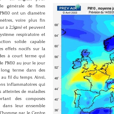
gle générale de fines
es PM10 ont un diamètre
ètres, voire plus fin
eur à 2,5μm) et peuvent
ystème respiratoire et
action solide capable
es effets nocifs sur la
des à court terme qui
de PM10 au jour le jour
’à long terme dans des
au fil du temps. Ainsi,
ions inflammatoires qui
s atteintes de maladies
ortant des composés
nt dans leur ensemble
 l’homme par le Centre