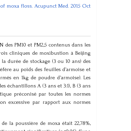
 of moxa floss. Acupunct Med. 2015 Oct
ADN des PM10 et PM2,5 contenus dans les
ois cliniques de moxibustion à Beijing
n la durée de stockage (3 ou 10 ans) des
réfère au poids des feuilles d’armoise et
ormés en 1kg de poudre d’armoise). Les
s échantillons A (3 ans et 3:1), B (3 ans
ritique préconisé par toutes les normes
ion excessive par rapport aux normes
 de la poussière de moxa était 22,78%,