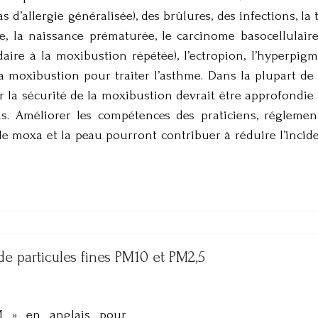
as d’allergie généralisée), des brûlures, des infections, l
le, la naissance prématurée, le carcinome basocellulaire
aire à la moxibustion répétée), l’ectropion, l’hyperpi
la moxibustion pour traiter l’asthme. Dans la plupart de 
r la sécurité de la moxibustion devrait être approfondie 
s. Améliorer les compétences des praticiens, réglement
 le moxa et la peau pourront contribuer à réduire l’incid
 de particules fines PM10 et PM2,5
M » en anglais pour