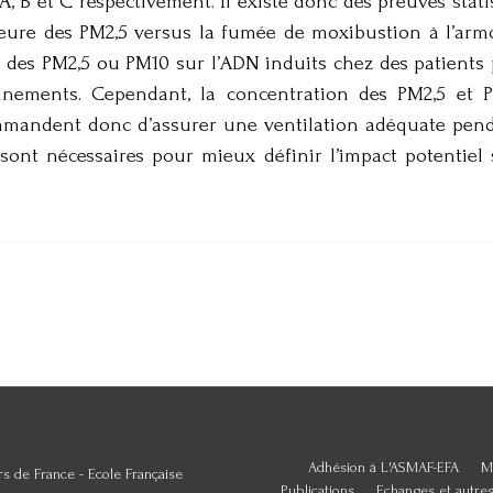
A, B et C respectivement. Il existe donc des preuves stati
ure des PM2,5 versus la fumée de moxibustion à l’armoi
des PM2,5 ou PM10 sur l’ADN induits chez des patients 
nnements. Cependant, la concentration des PM2,5 et 
ommandent donc d’assurer une ventilation adéquate pend
 sont nécessaires pour mieux définir l’impact potentie
Adhésion à L'ASMAF-EFA
M
s de France - Ecole Française
Publications
Echanges et autre