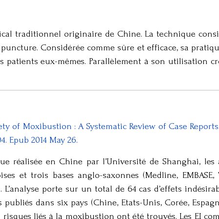
al traditionnel originaire de Chine. La technique consi
puncture. Considérée comme sûre et efficace, sa pratiq
es patients eux-mêmes. Parallèlement à son utilisation cro
fety of Moxibustion : A Systematic Review of Case Repor
704. Epub 2014 May 26.
ue réalisée en Chine par l’Université de Shanghai, les
ises et trois bases anglo-saxonnes (Medline, EMBASE, 
L’analyse porte sur un total de 64 cas d’effets indésirabl
es publiés dans six pays (Chine, Etats-Unis, Corée, Espag
 risques liés à la moxibustion ont été trouvés. Les EI comp