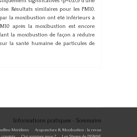
stiquement significatives (p<0,05) d’une
se. Résultats similaires pour les PM10.
par la moxibustion ont été inférieurs à
PM10 après la moxibustion est encore
ant la moxibustion de façon à réduire
l sur la santé humaine de particules de
Informations pratiques - Sommaire
edline Méridiens
Acupuncture & Moxibustion : la revue
s congrès
Qui sommes nous ?
Les Stages de l'ASMAF