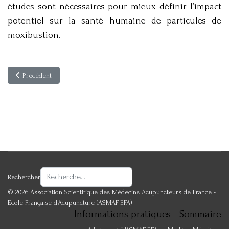
études sont nécessaires pour mieux définir l’impact
potentiel sur la santé humaine de particules de
moxibustion.
Article précédent : Effets indésirables de la moxibustion : une revue sys
Précédent
Rechercher
© 2026 Association Scientifique des Médecins Acupuncteurs de France -
Ecole Française d'Acupuncture (ASMAF-EFA)
Informations pratiques - Sommaire