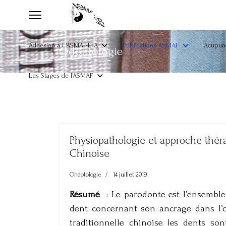
Adhésion à L'ASMAF-EFA
Publications ASMAF
Acupunc
Odontologie
Les Stages de l'ASMAF
Physiopathologie et approche thér
Chinoise
Ondotologie
14 juillet 2019
Résumé
: Le parodonte est l’ensemble
dent concernant son ancrage dans l’os
traditionnelle chinoise les dents s