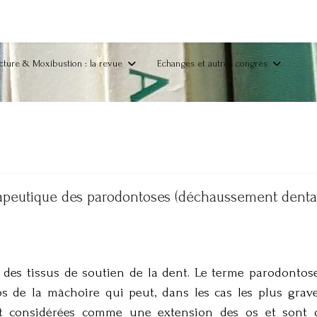
ture & Moxibustion : la revue
Echanges et autres congrès
apeutique des parodontoses (déchaussement dentai
 des tissus de soutien de la dent. Le terme parodontose
 de la mâchoire qui peut, dans les cas les plus grave
ont considérées comme une extension des os et sont