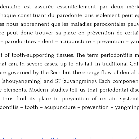
 dentaire est assurée essentiellement par deux mér
haque constituant du parodonte pris isolément peut ég
s nous apprennent que les maladies parodontales peuve
ure peut donc trouver sa place en prévention de certai
 – parodontites – dent – acupuncture – prévention – ya
 of tooth-supporting tissues. The term periodontitis me
at can, in severe cases, up to his fall. In traditional 
ore governed by the Rein but the energy flow of dental 
LI (shouyangming) and ST (zuyangming). Each component
e elements. Modern studies tell us that periodontal dise
 thus find its place in prevention of certain system
iodontitis – tooth – acupuncture – prevention – yangming