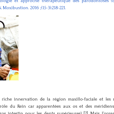
hologie et approche thérapeutique des parodontoses 
Moxibustion. 2016 ;(15-3):218-221.
a riche innervation de la région maxillo-faciale et le
trôle du Rein car apparentées aux os et des méridien
ros intestin pour les dents supérieures) [7]. Mais l’or