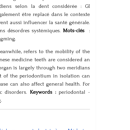
idiens selon la dent considérée : GI
alement être replacé dans le contexte
nt aussi influencer la santé générale.
ns désordres systémiques.
Mots-clés
:
ngming.
anwhile, refers to the mobility of the
Chinese medicine teeth are considered an
organ is largely through two meridians
 of the periodontium in isolation can
ase can also affect general health. For
ic disorders.
Keywords :
periodontal -
.