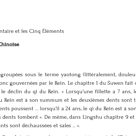
ntaire et les Cinq Éléments
Chinoise
roupées sous le terme yaotong (littéralement, douleur
c gouvernées par le Rein. Le chapitre 1 du Suwen fait cl
 le déclin du qi du Rein. « Lorsqu’une fillette a 7 ans, 
i du Rein est à son summum et les deuxièmes dents sont 
s dents poussent … lorsqu’il a 24 ans, le qi du Rein est 
les dents tombent ». De même, dans Lingshu chapitre 9 e
dents sont déchaussées et sales ... ».