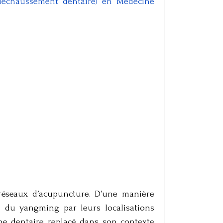
(déchaussement dentaire) en Médecine
s réseaux d’acupuncture. D’une manière
s du yangming par leurs localisations
gane dentaire replacé dans son contexte