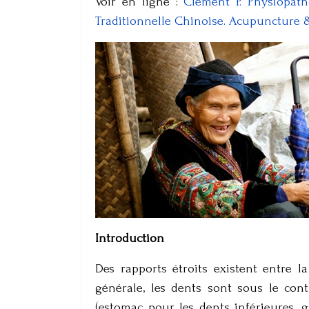
Voir en ligne :
Clément P. Physiopat
Traditionnelle Chinoise. Acupuncture & 
Introduction
Des rapports étroits existent entre l
générale, les dents sont sous le con
(estomac pour les dents inférieures, g