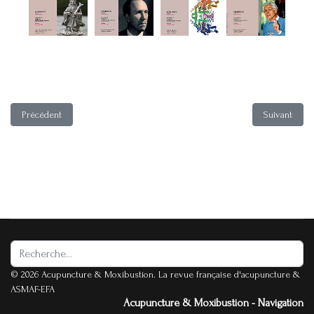
Article précédent : Année 2011
Article suiva
Précédent
Suivant
Rechercher
© 2026 Acupuncture & Moxibustion. La revue française d'acupuncture &
ASMAF-EFA
Acupuncture & Moxibustion - Navigation