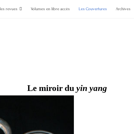
des revues
Volumes en libre accès
Les Couvertures
Archives
Le miroir du
yin yang