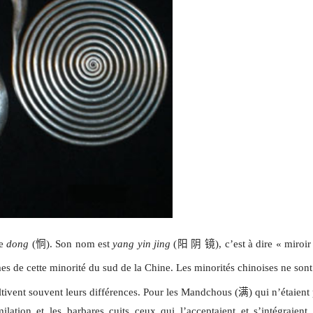
ie
dong
(
恫
). Son nom est
yang yin jing
(
阳
阴
镜
), c’est à dire « miro
mes de cette minorité du sud de la Chine. Les minorités chinoises ne son
tivent souvent leurs différences. Pour les Mandchous (
满
) qui n’étaien
milation et les barbares cuits ceux qui l’acceptaient et s’intégraient