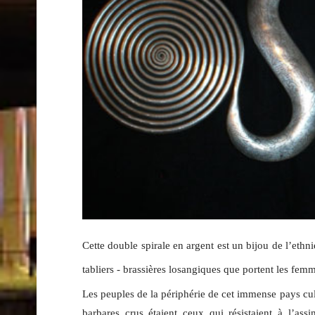
Cette double spirale en argent est un bijou de l’ethn
tabliers - brassières losangiques que portent les fem
Les peuples de la périphérie de cet immense pays cul
barbares crus étaient ceux qui résistaient à l’assi