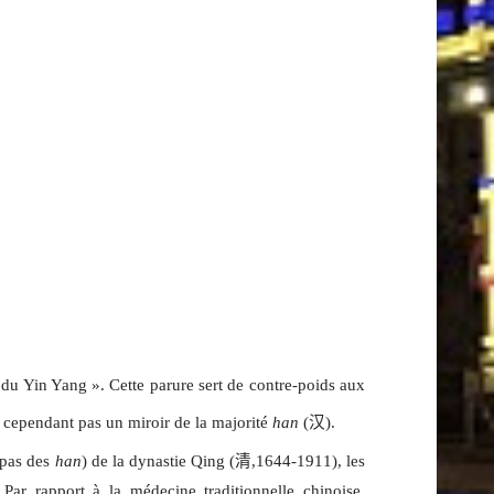
ir du Yin Yang ». Cette parure sert de contre-poids aux
t cependant pas un miroir de la majorité
han
(
汉
).
t pas des
han
) de la dynastie Qing (
清
,1644-1911), les
. Par rapport à la médecine traditionnelle chinoise,