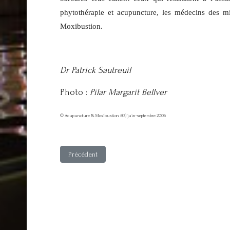
phytothérapie et acupuncture, les médecins des m
Moxibustion.
Dr Patrick Sautreuil
Photo :
Pilar Margarit Bellver
© Acupuncture & Moxibustion 5(3) juin-septembre 2006
Article précédent : Couverture 5-2
Précédent