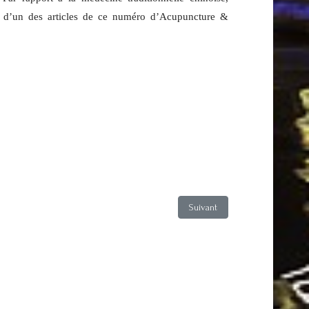
et d’un des articles de ce numéro d’Acupuncture &
Article suivant : Couverture 5-
Suivant