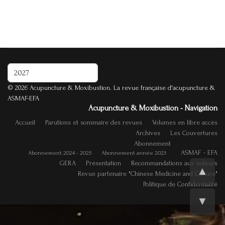
Rechercher
© 2026 Acupuncture & Moxibustion. La revue française d'acupuncture &
ASMAF-EFA
Acupuncture & Moxibustion - Navigation
Accueil
Parutions et sommaire des revues
Volumes en libre accès
Archives
Les Couvertures
Abonnement
ASMAF - EFA
Abonnement 2024 - 2025
Abonnement année 2023
GERA
Présentation
Recommandations aux auteurs
▲
Revue partenaire "Chinese Medicine and Culture"
Politique de Confidentialité
▼