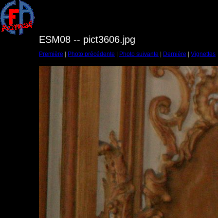
ESM08 -- pict3606.jpg
Première
|
Photo précédente
|
Photo suivante
|
Dernière
|
Vignettes